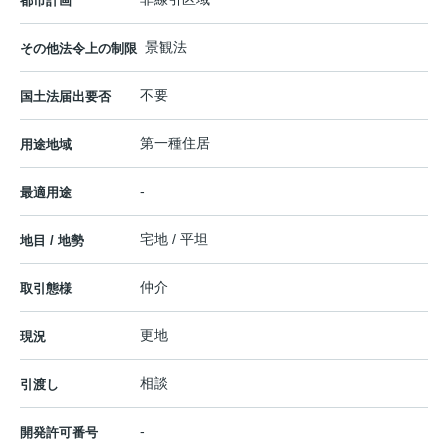
都市計画
景観法
その他法令上の制限
不要
国土法届出要否
第一種住居
用途地域
-
最適用途
宅地 / 平坦
地目 / 地勢
仲介
取引態様
更地
現況
相談
引渡し
-
開発許可番号