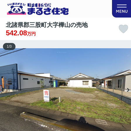
北諸県郡三股町大字樺山の売地
542.08
万円
1
/
3