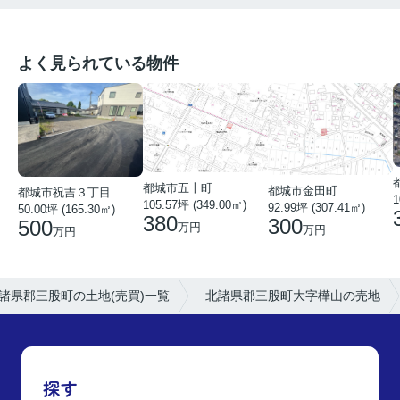
よく見られている物件
都城市五十町
都城市金田町
都城市祝吉３丁目
1
105.57坪 (349.00㎡)
92.99坪 (307.41㎡)
50.00坪 (165.30㎡)
380
300
500
万円
万円
万円
諸県郡三股町の土地(売買)一覧
北諸県郡三股町大字樺山の売地
探す