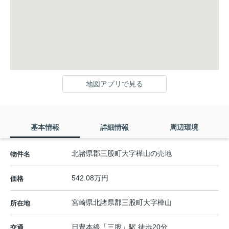
地図アプリで見る
基本情報
詳細情報
周辺環境
北諸県郡三股町大字樺山の売地
物件名
542.08万円
価格
宮崎県
北諸県郡三股町
大字樺山
所在地
日豊本線
「
三股
」駅 徒歩20分
交通