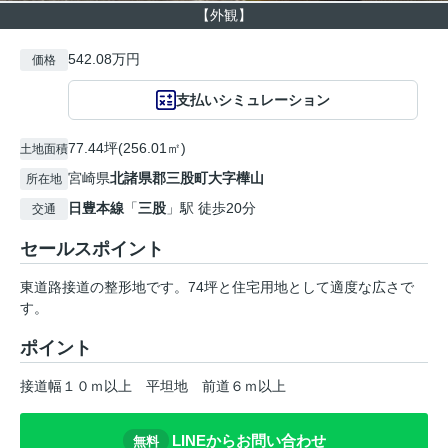
【外観】
542.08万円
価格
支払いシミュレーション
77.44坪(256.01㎡)
土地面積
宮崎県
北諸県郡三股町
大字樺山
所在地
日豊本線
「
三股
」駅 徒歩20分
交通
セールスポイント
東道路接道の整形地です。74坪と住宅用地として適度な広さで
す。
ポイント
接道幅１０ｍ以上
平坦地
前道６ｍ以上
LINEからお問い合わせ
無料