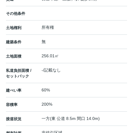
その他条件
所有権
土地権利
無
建築条件
256.01㎡
土地面積
-/記載なし
私道負担面積 /
セットバック
60%
建ぺい率
200%
容積率
一方(東 公道 8.5m 間口 14.0m)
接道状況
非線引区域