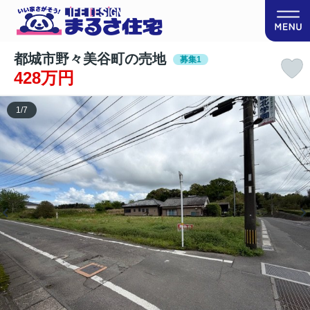
都城市野々美谷町の売地
募集1
428万円
1
/
7