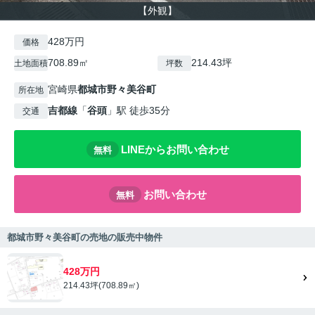
【外観】
428万円
価格
708.89㎡
214.43坪
土地面積
坪数
宮崎県
都城市
野々美谷町
所在地
吉都線
「
谷頭
」駅 徒歩35分
交通
LINEからお問い合わせ
無料
お問い合わせ
無料
都城市野々美谷町の売地の販売中物件
428万円
214.43坪(708.89㎡)