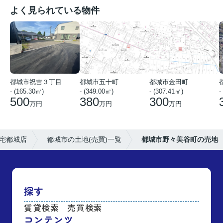
よく見られている物件
都城市祝吉３丁目
都城市五十町
都城市金田町
- (165.30㎡)
- (349.00㎡)
- (307.41㎡)
-
500
380
300
万円
万円
万円
宅都城店
都城市の土地(売買)一覧
都城市野々美谷町の売地
探す
賃貸検索
売買検索
コンテンツ