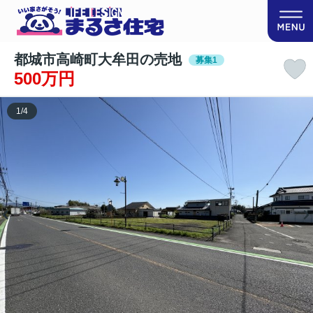
都城市高崎町大牟田の売地
募集1
500万円
1
/
4