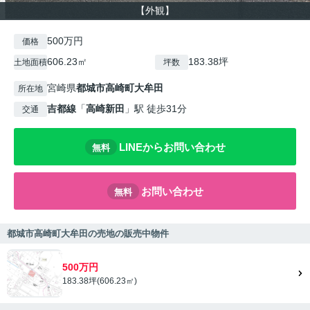
【外観】
500万円
価格
606.23㎡
183.38坪
土地面積
坪数
宮崎県
都城市
高崎町大牟田
所在地
吉都線
「
高崎新田
」駅 徒歩31分
交通
LINEからお問い合わせ
無料
お問い合わせ
無料
都城市高崎町大牟田の売地の販売中物件
500万円
183.38坪(606.23㎡)