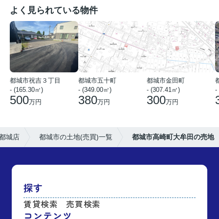
よく見られている物件
都城市祝吉３丁目
都城市五十町
都城市金田町
- (165.30㎡)
- (349.00㎡)
- (307.41㎡)
-
500
380
300
万円
万円
万円
都城店
都城市の土地(売買)一覧
都城市高崎町大牟田の売地
探す
賃貸検索
売買検索
コンテンツ