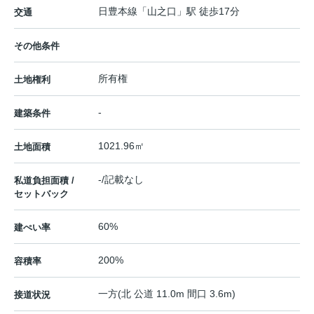
日豊本線
「
山之口
」駅 徒歩17分
交通
その他条件
所有権
土地権利
-
建築条件
1021.96㎡
土地面積
-/記載なし
私道負担面積 /
セットバック
60%
建ぺい率
200%
容積率
一方(北 公道 11.0m 間口 3.6m)
接道状況