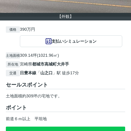
【外観】
390万円
価格
支払いシミュレーション
309.14坪(1021.96㎡)
土地面積
宮崎県
都城市
高城町大井手
所在地
日豊本線
「
山之口
」駅 徒歩17分
交通
セールスポイント
土地面積約309坪の宅地です。
ポイント
前道６ｍ以上
平坦地