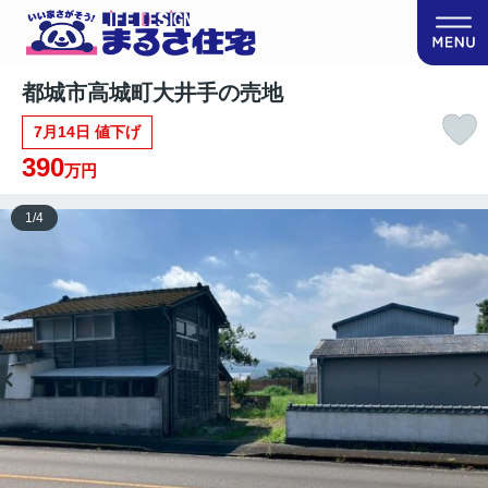
都城市高城町大井手の売地
7月14日 値下げ
390
万円
1
/
4