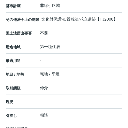
非線引区域
都市計画
文化財保護法/景観法/花立遺跡【TJ2008】
その他法令上の制限
不要
国土法届出要否
第一種住居
用途地域
-
最適用途
宅地 / 平坦
地目 / 地勢
仲介
取引態様
-
現況
相談
引渡し