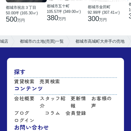
都城市五十町
都城市金田町
都城市祝吉３丁目
1
105.57坪 (349.00㎡)
92.99坪 (307.41㎡)
50.00坪 (165.30㎡)
380
300
500
万円
万円
万円
城店
都城市の土地(売買)一覧
都城市高城町大井手の売地
探す
賃貸検索
売買検索
コンテンツ
会社概要
スタッフ紹
更新情
お客様の
介
報
声
ブログ
コラム
会員登録
ログイン
お問い合わせ