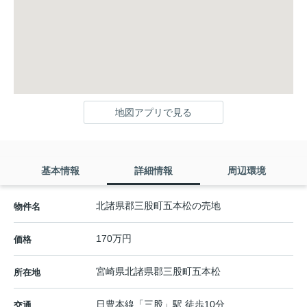
地図アプリで見る
基本情報
詳細情報
周辺環境
北諸県郡三股町五本松の売地
物件名
170万円
価格
宮崎県
北諸県郡三股町
五本松
所在地
日豊本線
「
三股
」駅 徒歩10分
交通