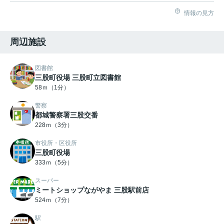
情報の見方
周辺施設
図書館
三股町役場 三股町立図書館
58ｍ（1分）
警察
都城警察署三股交番
228ｍ（3分）
市役所・区役所
三股町役場
333ｍ（5分）
スーパー
ミートショップながやま 三股駅前店
524ｍ（7分）
駅