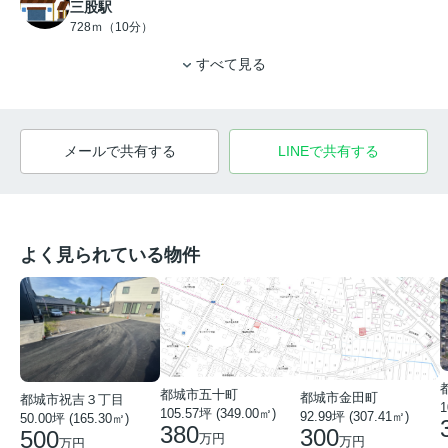
三股駅
728ｍ（10分）
すべて見る
メールで共有する
LINEで共有する
よく見られている物件
都城市五十町
都城市金田町
都城市祝吉３丁目
1
105.57坪 (349.00㎡)
92.99坪 (307.41㎡)
50.00坪 (165.30㎡)
380
300
500
万円
万円
万円