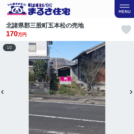
北諸県郡三股町五本松の売地
170
万円
1
/
2