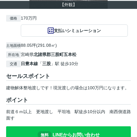
【外観】
170万円
価格
支払いシミュレーション
88.05坪(291.08㎡)
土地面積
宮崎県
北諸県郡三股町
五本松
所在地
日豊本線
「
三股
」駅 徒歩10分
交通
セールスポイント
建物解体整地渡しです！現況渡しの場合は100万円になります。
ポイント
前道６ｍ以上
更地渡し
平坦地
駅徒歩10分以内
南西側道路
面す
LINEからお問い合わせ
無料