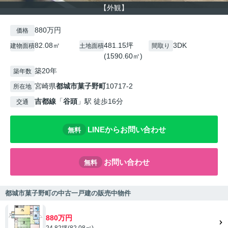
【外観】
880万円
価格
82.08㎡
481.15坪
3DK
建物面積
土地面積
間取り
(1590.60㎡)
築20年
築年数
宮崎県
都城市
菓子野町
10717-2
所在地
吉都線
「
谷頭
」駅 徒歩16分
交通
LINEからお問い合わせ
無料
お問い合わせ
無料
都城市菓子野町の中古一戸建の販売中物件
880万円
24.82坪(82.08㎡)