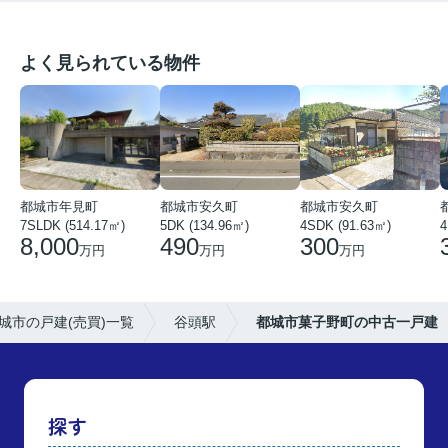
よく見られている物件
都城市年見町
都城市安久町
都城市安久町
7SLDK (514.17㎡)
5DK (134.96㎡)
4SDK (91.63㎡)
4
8,000
490
300
万円
万円
万円
城市の戸建(売買)一覧
谷頭駅
都城市菓子野町の中古一戸建
探す