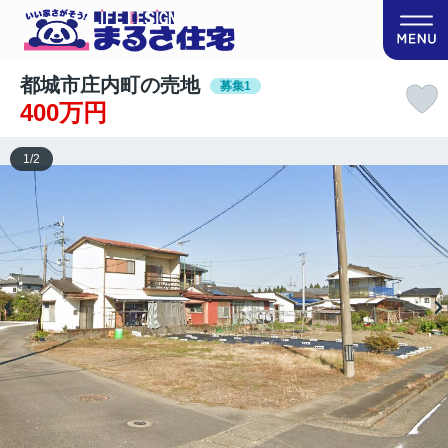
都城市庄内町の売地
募集1
400万円
1
/
2