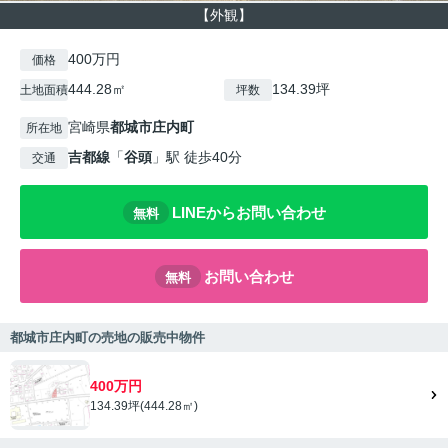
【外観】
400万円
価格
444.28㎡
134.39坪
土地面積
坪数
宮崎県
都城市
庄内町
所在地
吉都線
「
谷頭
」駅 徒歩40分
交通
LINEからお問い合わせ
無料
お問い合わせ
無料
都城市庄内町の売地の販売中物件
400万円
134.39坪(444.28㎡)