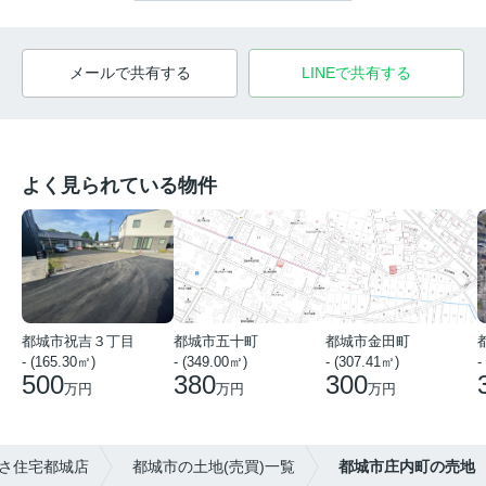
メールで共有する
LINEで共有する
よく見られている物件
都城市祝吉３丁目
都城市五十町
都城市金田町
- (165.30㎡)
- (349.00㎡)
- (307.41㎡)
-
500
380
300
万円
万円
万円
さ住宅都城店
都城市の土地(売買)一覧
都城市庄内町の売地