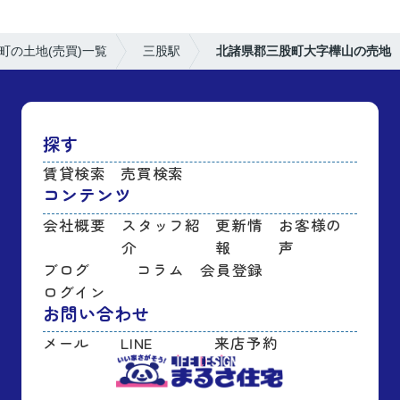
町の土地(売買)一覧
三股駅
北諸県郡三股町大字樺山の売地
探す
賃貸検索
売買検索
コンテンツ
会社概要
スタッフ紹
更新情
お客様の
介
報
声
ブログ
コラム
会員登録
ログイン
お問い合わせ
メール
LINE
来店予約