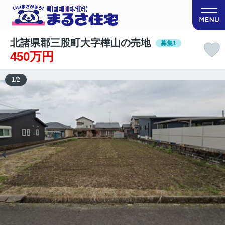
北諸県郡三股町大字樺山の売地
募集1
450万円
1
/
2