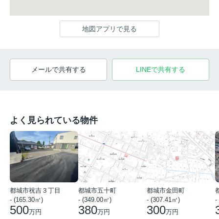
地図アプリで見る
メールで共有する
LINEで共有する
よく見られている物件
都城市祝吉３丁目
都城市五十町
都城市金田町
- (165.30㎡)
- (349.00㎡)
- (307.41㎡)
-
500
380
300
万円
万円
万円