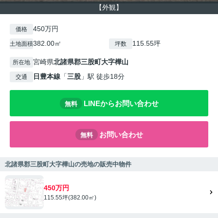
【外観】
450万円
価格
382.00㎡
115.55坪
土地面積
坪数
宮崎県
北諸県郡三股町
大字樺山
所在地
日豊本線
「
三股
」駅 徒歩18分
交通
LINEからお問い合わせ
無料
お問い合わせ
無料
北諸県郡三股町大字樺山の売地の販売中物件
450万円
115.55坪(382.00㎡)