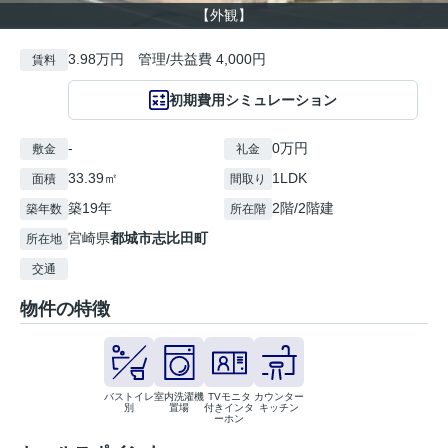
【外観】
3.98万円 管理/共益費 4,000円
賃料
初期費用シミュレーション
-
0万円
敷金
礼金
33.39㎡
1LDK
面積
間取り
築19年
2階/2階建
築年数
所在階
宮崎県
都城市
志比田町
所在地
交通
物件の特徴
バストイレ
室内洗濯機
TVモニタ
カウンター
別
置場
付きインタ
キッチン
ーホン