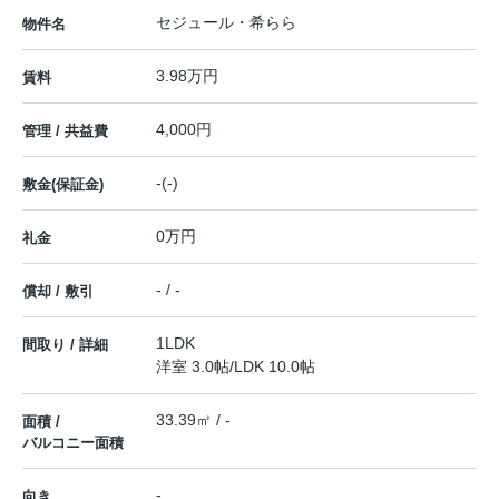
セジュール・希らら
物件名
3.98万円
賃料
4,000円
管理 / 共益費
-(-)
敷金(保証金)
0万円
礼金
- / -
償却 / 敷引
1LDK
間取り / 詳細
洋室 3.0帖
/
LDK 10.0帖
33.39㎡ / -
面積 /
バルコニー面積
-
向き