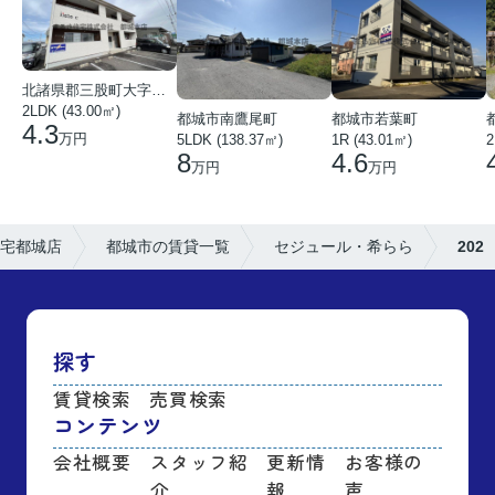
北諸県郡三股町大字蓼池
2LDK (43.00㎡)
都城市南鷹尾町
都城市若葉町
4.3
万円
5LDK (138.37㎡)
1R (43.01㎡)
2
8
4.6
万円
万円
宅都城店
都城市の賃貸一覧
セジュール・希らら
202
探す
賃貸検索
売買検索
コンテンツ
会社概要
スタッフ紹
更新情
お客様の
介
報
声