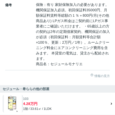
保険：有り 家財保険加入の必要があります。
備考
機関保証加入必須。初回保証料35000円、月
額保証料賃料等総額の１％＋800円/月(その他
商品あり) LPガス料金はご契約前にLPガス事
業者にご確認いただけます。 ・65歳以上の方
の契約は2年の定期借家契約、機関保証の加入
が必須（初回保証料：月額賃料等合計額
×100％、更新：2万円／1年）。ルームクリー
ニング料金にエアコンクリーニング費用を含
みます。 本貸室の電気は、貸主から配給され
ます。
商品名：セジュールモナリエ
情報の見方
セジュール・希ららの他の部屋
103
4.28万円
1階 / 33.61㎡ / 1LDK