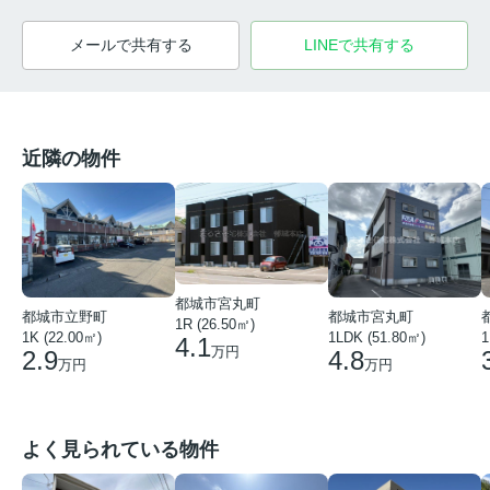
メールで共有する
LINEで共有する
近隣の物件
都城市宮丸町
都城市宮丸町
都城市立野町
1R (26.50㎡)
1LDK (51.80㎡)
1
1K (22.00㎡)
4.1
万円
4.8
2.9
万円
万円
よく見られている物件