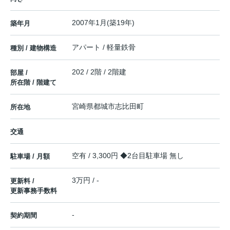
2007年1月(築19年)
築年月
アパート / 軽量鉄骨
種別 / 建物構造
202 / 2階 / 2階建
部屋 /
所在階 / 階建て
宮崎県
都城市
志比田町
所在地
交通
空有 / 3,300円 ◆2台目駐車場 無し
駐車場 / 月額
3万円 / -
更新料 /
更新事務手数料
-
契約期間