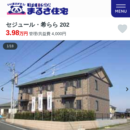
セジュール・希らら 202
3.98
万円
管理/共益費 4,000円
1
/
18