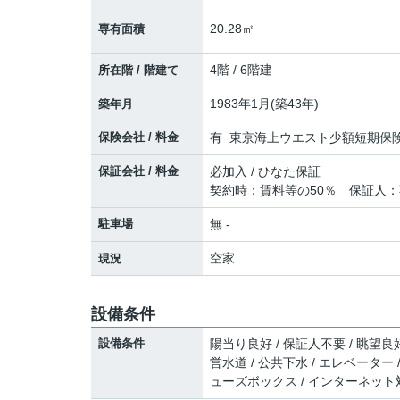
20.28㎡
専有面積
4階 / 6階建
所在階 / 階建て
1983年1月(築43年)
築年月
保険会社 / 料金
有 東京海上ウエスト少額短期保険 20
保証会社 / 料金
必加入 / ひなた保証
契約時：賃料等の50％ 保証人：
駐車場
無 -
空家
現況
設備条件
設備条件
陽当り良好 / 保証人不要 / 眺望良好
営水道 / 公共下水 / エレベーター /
ューズボックス / インターネット