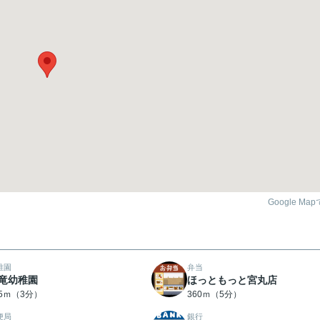
Google Ma
稚園
弁当
竜幼稚園
ほっともっと宮丸店
15ｍ（3分）
360ｍ（5分）
便局
銀行