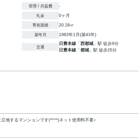
-
管理 / 共益費
0ヶ月
礼金
20.28㎡
専有面積
1983年1月(築43年)
築年月
日豊本線
「
西都城
」駅 徒歩9分
交通
日豊本線
「
都城
」駅 徒歩25分
地するマンションです(*^^*)ネット使用料不要♪