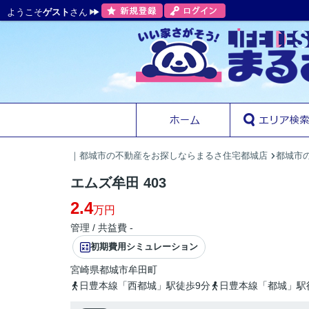
ようこそ
ゲスト
さん
｜都城市の不動産をお探しならまるさ住宅都城店
都城市
エムズ牟田 403
2.4
万円
管理 / 共益費 -
初期費用シミュレーション
宮崎県
都城市
牟田町
日豊本線「西都城」駅徒歩9分
日豊本線「都城」駅