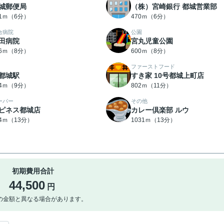
城郵便局
（株）宮崎銀行 都城営業部
61ｍ（6分）
470ｍ（6分）
合病院
公園
田病院
宮丸児童公園
66ｍ（8分）
600ｍ（8分）
ファーストフード
都城駅
すき家 10号都城上町店
74ｍ（9分）
802ｍ（11分）
ーパー
その他
ピネス都城店
カレー倶楽部 ルウ
94ｍ（13分）
1031ｍ（13分）
初期費用合計
44,500
円
の金額と異なる場合があります。