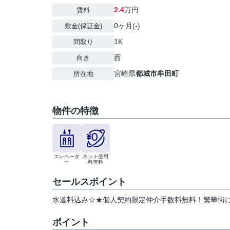
2.4
万円
賃料
0ヶ月(-)
敷金(保証金)
1K
間取り
西
向き
宮崎県
都城市
牟田町
所在地
物件の特徴
エレベータ
ネット使用
ー
料無料
セールスポイント
水道料込み☆★個人契約限定仲介手数料無料！繁華街に立
ポイント