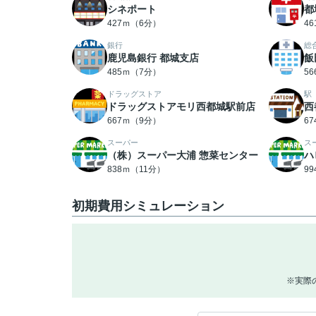
シネポート
都
427ｍ（6分）
4
銀行
総
鹿児島銀行 都城支店
飯
485ｍ（7分）
5
ドラッグストア
駅
ドラッグストアモリ西都城駅前店
西
667ｍ（9分）
6
スーパー
ス
（株）スーパー大浦 惣菜センター
ハ
838ｍ（11分）
9
初期費用シミュレーション
※実際