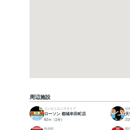
周辺施設
コンビニエンスストア
幼
ローソン 都城牟田町店
天
62ｍ（1分）
2
映画館
郵