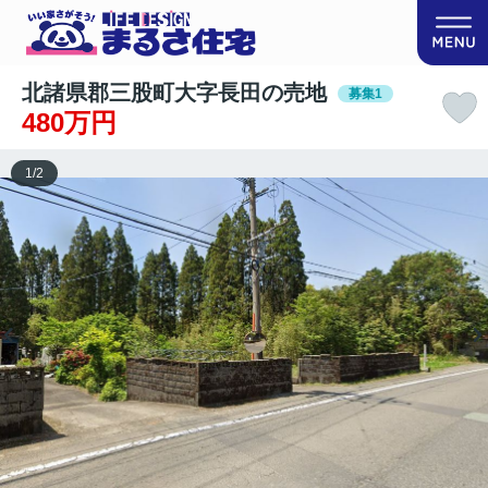
北諸県郡三股町大字長田の売地
募集1
480万円
1
/
2