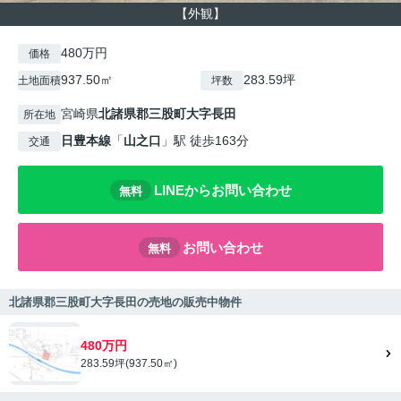
【外観】
480万円
価格
937.50㎡
283.59坪
土地面積
坪数
宮崎県
北諸県郡三股町
大字長田
所在地
日豊本線
「
山之口
」駅 徒歩163分
交通
LINEからお問い合わせ
無料
お問い合わせ
無料
北諸県郡三股町大字長田の売地の販売中物件
480万円
283.59坪(937.50㎡)