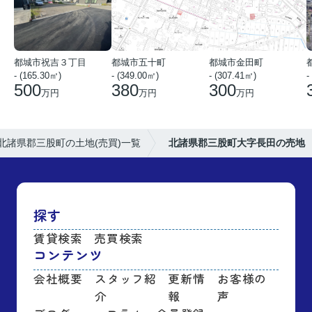
都城市祝吉３丁目
都城市五十町
都城市金田町
- (165.30㎡)
- (349.00㎡)
- (307.41㎡)
-
500
380
300
万円
万円
万円
北諸県郡三股町の土地(売買)一覧
北諸県郡三股町大字長田の売地
探す
賃貸検索
売買検索
コンテンツ
会社概要
スタッフ紹
更新情
お客様の
介
報
声