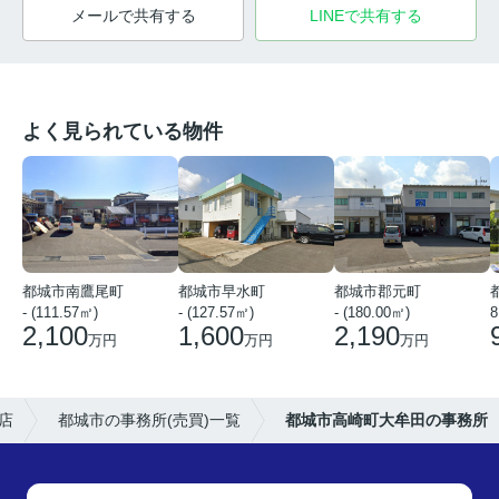
メールで共有する
LINEで共有する
よく見られている物件
都城市南鷹尾町
都城市早水町
都城市郡元町
- (111.57㎡)
- (127.57㎡)
- (180.00㎡)
8
2,100
1,600
2,190
万円
万円
万円
店
都城市の事務所(売買)一覧
都城市高崎町大牟田の事務所