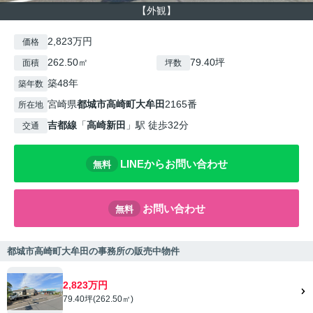
【外観】
2,823万円
価格
262.50㎡
79.40坪
面積
坪数
築48年
築年数
宮崎県
都城市
高崎町大牟田
2165番
所在地
吉都線
「
高崎新田
」駅 徒歩32分
交通
LINEからお問い合わせ
無料
お問い合わせ
無料
都城市高崎町大牟田の事務所の販売中物件
2,823万円
79.40坪(262.50㎡)