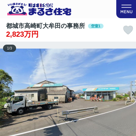
都城市高崎町大牟田の事務所
空室1
2,823万円
1
/
3