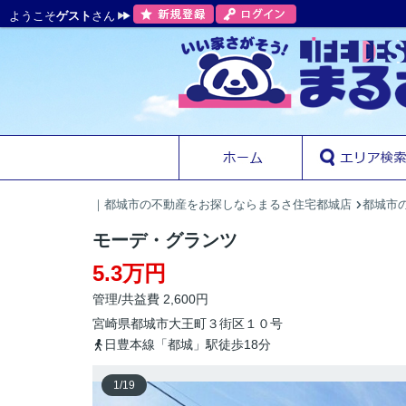
ようこそ
ゲスト
さん
｜都城市の不動産をお探しならまるさ住宅都城店
都城市
モーデ・グランツ
5.3万円
管理/共益費 2,600円
宮崎県
都城市
大王町
３街区１０号
日豊本線「都城」駅徒歩18分
1
/
19