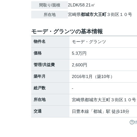
2LDK/58.21㎡
間取り/面積
宮崎県
都城市
大王町
３街区１０号
所在地
モーデ・グランツの基本情報
物件名
モーデ・グランツ
価格
5.3万円
管理/共益費
2,600円
築年月
2016年1月（築10年）
総戸数
-
所在地
宮崎県
都城市
大王町
３街区１０号
交通
日豊本線
「
都城
」駅 徒歩18分