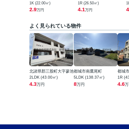
1K (22.00㎡)
1R (26.50㎡)
1
2.9
4.1
4
万円
万円
よく見られている物件
北諸県郡三股町大字蓼池
都城市南鷹尾町
都城
2LDK (43.00㎡)
5LDK (138.37㎡)
1R (4
4.3
8
4.6
万円
万円
万