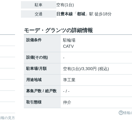
空有(1台)
駐車
日豊本線
「
都城
」駅 徒歩18分
交通
モーデ・グランツの詳細情報
設備条件
駐輪場
CATV
設備(その他)
-
駐車場/月額
空有(1台)/3,300円 (税込)
用途地域
準工業
募集戸数 / 総戸数
- / -
取引態様
仲介
情報
情報の見方