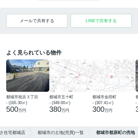
メールで共有する
LINEで共有する
よく見られている物件
都城市祝吉３丁目
都城市五十町
都城市金田町
- (165.30㎡)
- (349.00㎡)
- (307.41㎡)
-
500
380
300
万円
万円
万円
さ住宅都城店
都城市の土地(売買)一覧
都城市都原町の売地