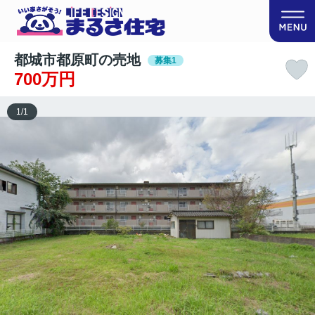
都城市都原町の売地
募集1
700万円
1
/
1