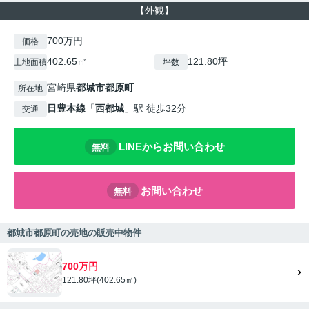
【外観】
700万円
価格
402.65㎡
121.80坪
土地面積
坪数
宮崎県
都城市
都原町
所在地
日豊本線
「
西都城
」駅 徒歩32分
交通
LINEからお問い合わせ
無料
お問い合わせ
無料
都城市都原町の売地の販売中物件
700万円
121.80坪(402.65㎡)