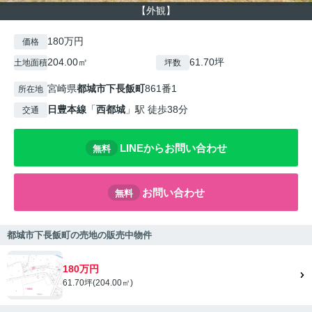
【外観】
180万円
価格
204.00㎡
61.70坪
土地面積
坪数
宮崎県
都城市
下長飯町
861番1
所在地
日豊本線
「
西都城
」駅 徒歩38分
交通
LINEからお問い合わせ
無料
お問い合わせ
無料
都城市下長飯町の売地の販売中物件
180万円
61.70坪(204.00㎡)