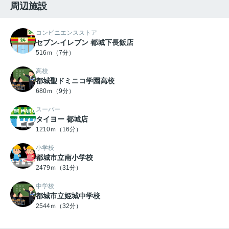
周辺施設
コンビニエンスストア
セブン-イレブン 都城下長飯店
516ｍ（7分）
高校
都城聖ドミニコ学園高校
680ｍ（9分）
スーパー
タイヨー 都城店
1210ｍ（16分）
小学校
都城市立南小学校
2479ｍ（31分）
中学校
都城市立姫城中学校
2544ｍ（32分）