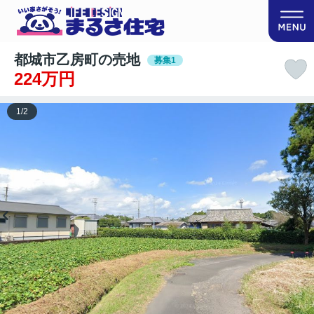
都城市乙房町の売地
募集1
224万円
1
/
2