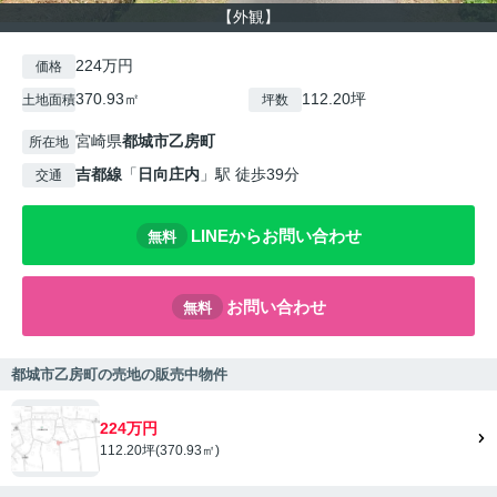
【外観】
224万円
価格
370.93㎡
112.20坪
土地面積
坪数
宮崎県
都城市
乙房町
所在地
吉都線
「
日向庄内
」駅 徒歩39分
交通
LINEからお問い合わせ
無料
お問い合わせ
無料
都城市乙房町の売地の販売中物件
224万円
112.20坪(370.93㎡)