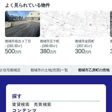
よく見られている物件
都城市祝吉３丁目
都城市五十町
都城市金田町
- (165.30㎡)
- (349.00㎡)
- (307.41㎡)
-
500
380
300
万円
万円
万円
さ住宅都城店
都城市の土地(売買)一覧
都城市乙房町の売地
探す
賃貸検索
売買検索
コンテンツ