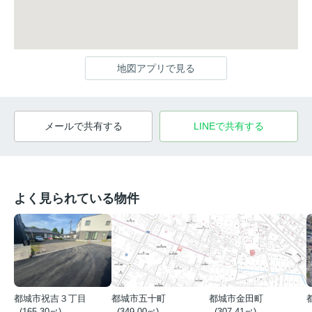
地図アプリで見る
メールで共有する
LINEで共有する
よく見られている物件
都城市祝吉３丁目
都城市五十町
都城市金田町
- (165.30㎡)
- (349.00㎡)
- (307.41㎡)
-