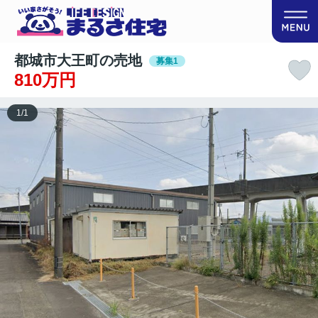
都城市大王町の売地
募集1
810万円
1
/
1