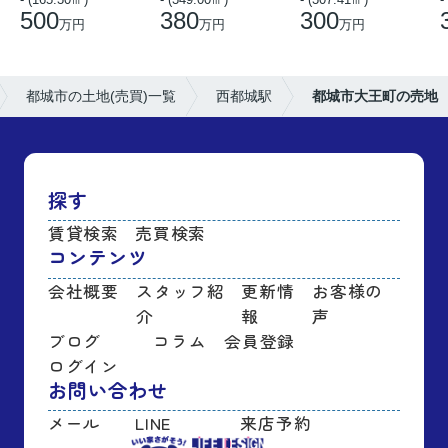
500
380
300
万円
万円
万円
都城市の土地(売買)一覧
西都城駅
都城市大王町の売地
探す
賃貸検索
売買検索
コンテンツ
会社概要
スタッフ紹
更新情
お客様の
介
報
声
ブログ
コラム
会員登録
ログイン
お問い合わせ
メール
LINE
来店予約