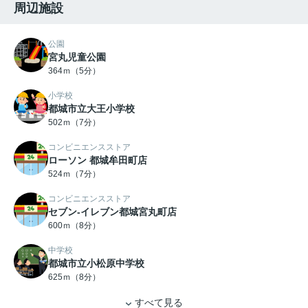
周辺施設
公園
宮丸児童公園
364ｍ（5分）
小学校
都城市立大王小学校
502ｍ（7分）
コンビニエンスストア
ローソン 都城牟田町店
524ｍ（7分）
コンビニエンスストア
セブン-イレブン都城宮丸町店
600ｍ（8分）
中学校
都城市立小松原中学校
625ｍ（8分）
すべて見る