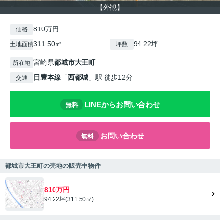
【外観】
810万円
価格
311.50㎡
94.22坪
土地面積
坪数
宮崎県
都城市
大王町
所在地
日豊本線
「
西都城
」駅 徒歩12分
交通
LINEからお問い合わせ
無料
お問い合わせ
無料
都城市大王町の売地の販売中物件
810万円
94.22坪(311.50㎡)