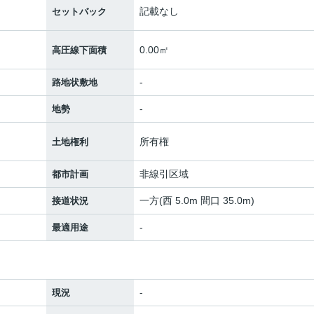
記載なし
セットバック
0.00㎡
高圧線下面積
-
路地状敷地
-
地勢
所有権
土地権利
非線引区域
都市計画
一方(西 5.0m 間口 35.0m)
接道状況
-
最適用途
-
現況