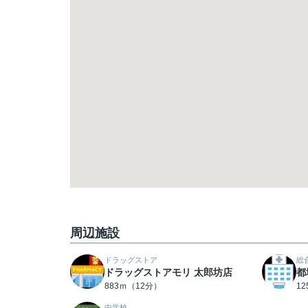
周辺施設
ドラッグストア
総
ドラッグストアモリ 太郎坊店
都
883ｍ（12分）
1
中学校