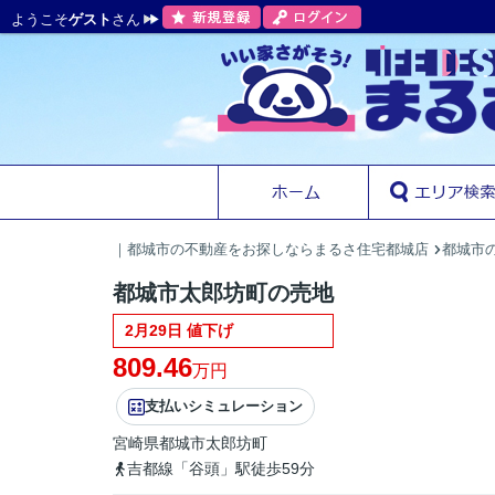
ようこそ
ゲスト
さん
｜都城市の不動産をお探しならまるさ住宅都城店
都城市の
都城市太郎坊町の売地
2月29日 値下げ
809.46
万円
支払いシミュレーション
宮崎県
都城市
太郎坊町
吉都線「谷頭」駅徒歩59分