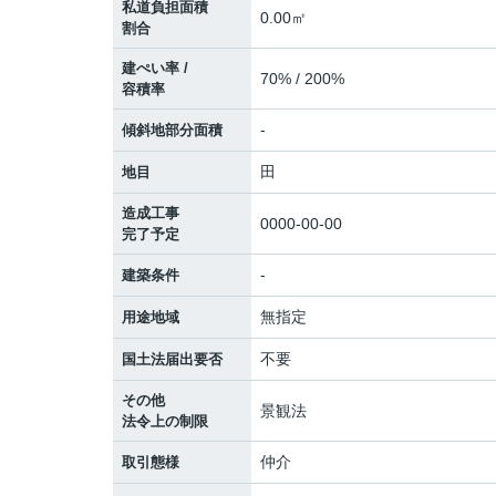
私道負担面積
0.00㎡
割合
建ぺい率 /
70% / 200%
容積率
-
傾斜地部分面積
田
地目
造成工事
0000-00-00
完了予定
-
建築条件
無指定
用途地域
不要
国土法届出要否
その他
景観法
法令上の制限
仲介
取引態様