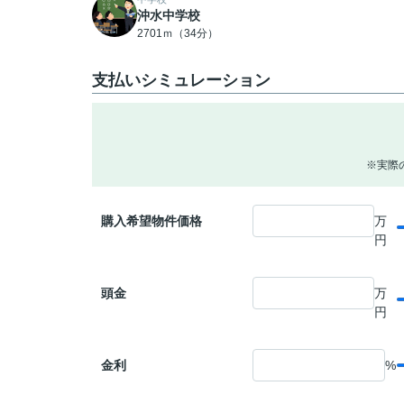
沖水中学校
2701ｍ（34分）
支払いシミュレーション
※実際
購入希望物件価格
万
円
頭金
万
円
金利
%