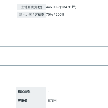
446.00㎡(134.91坪)
土地面積(坪数)
70% / 200%
建ぺい率 / 容積率
-
総区画数
6万円
坪単価