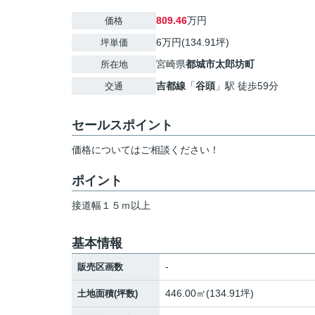
809.46
万円
価格
6万円(134.91坪)
坪単価
宮崎県
都城市
太郎坊町
所在地
吉都線
「
谷頭
」駅 徒歩59分
交通
セールスポイント
価格についてはご相談ください！
ポイント
接道幅１５ｍ以上
基本情報
-
販売区画数
446.00㎡(134.91坪)
土地面積(坪数)