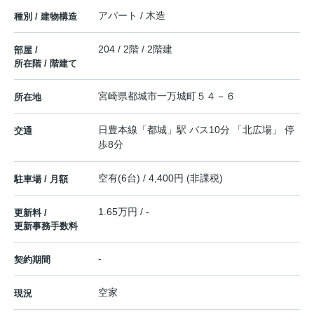
アパート / 木造
種別 / 建物構造
204 / 2階 / 2階建
部屋 /
所在階 / 階建て
宮崎県
都城市
一万城町
５４－６
所在地
日豊本線
「
都城
」駅 バス10分 「北広場」 停
交通
歩8分
空有(6台) / 4,400円 (非課税)
駐車場 / 月額
1.65万円 / -
更新料 /
更新事務手数料
-
契約期間
空家
現況