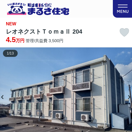
NEW
レオネクストＴｏｍａⅡ 204
4.5
万円
管理/共益費 3,500円
1
/
13