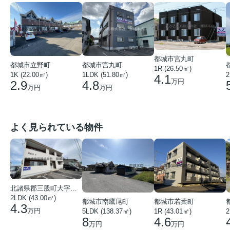
都城市宮丸町
都城市宮丸町
都城市立野町
1R (26.50㎡)
1LDK (51.80㎡)
1K (22.00㎡)
2
4.1
万円
4.8
2.9
万円
万円
よく見られている物件
北諸県郡三股町大字蓼池
2LDK (43.00㎡)
都城市南鷹尾町
都城市若葉町
4.3
万円
5LDK (138.37㎡)
1R (43.01㎡)
2
8
4.6
万円
万円