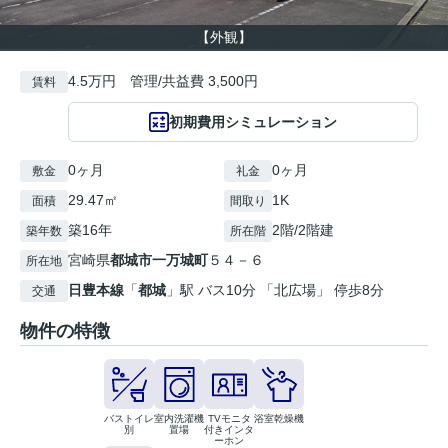
【外観】
4.5万円 管理/共益費 3,500円
賃料
初期費用シミュレーション
0ヶ月
0ヶ月
敷金
礼金
29.47㎡
1K
面積
間取り
築16年
2階/2階建
築年数
所在階
宮崎県
都城市
一万城町
５４－６
所在地
日豊本線
「
都城
」駅 バス10分 「北広場」 停歩8分
交通
物件の特徴
バストイレ
室内洗濯機
TVモニタ
浴室乾燥機
別
置場
付きインタ
ーホン