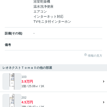
浴室乾燥機
温水洗浄便座
エアコン
インターネット対応
TVモニタ付インターホン
-
設備(その他)
備考
情報の見方
レオネクストＴｏｍａⅡの他の部屋
103
3.9万円
1階 / 25.06㎡ / 1K
202
4.5万円
2階 / 29.47㎡ / 1K