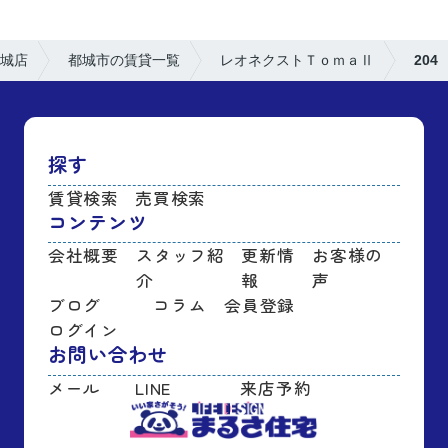
城店
都城市の賃貸一覧
レオネクストＴｏｍａⅡ
204
探す
賃貸検索
売買検索
コンテンツ
会社概要
スタッフ紹
更新情
お客様の
介
報
声
ブログ
コラム
会員登録
ログイン
お問い合わせ
メール
LINE
来店予約