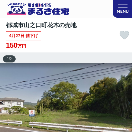
都城市山之口町花木の売地
4月27日 値下げ
150
万円
1
/
2