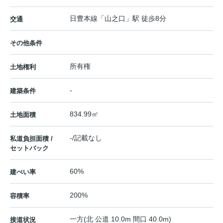
日豊本線
「
山之口
」駅 徒歩8分
交通
その他条件
所有権
土地権利
-
建築条件
834.99㎡
土地面積
-/記載なし
私道負担面積 /
セットバック
60%
建ぺい率
200%
容積率
一方(北 公道 10.0m 間口 40.0m)
接道状況