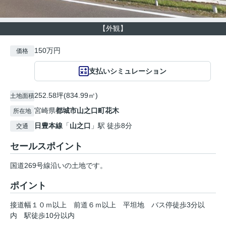
【外観】
150万円
価格
支払いシミュレーション
252.58坪(834.99㎡)
土地面積
宮崎県
都城市
山之口町花木
所在地
日豊本線
「
山之口
」駅 徒歩8分
交通
セールスポイント
国道269号線沿いの土地です。
ポイント
接道幅１０ｍ以上
前道６ｍ以上
平坦地
バス停徒歩3分以
内
駅徒歩10分以内