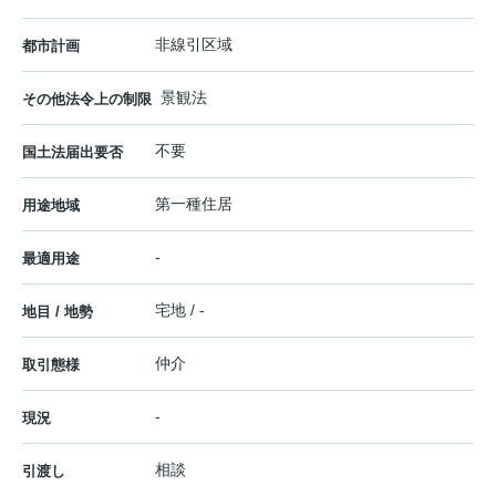
非線引区域
都市計画
景観法
その他法令上の制限
不要
国土法届出要否
第一種住居
用途地域
-
最適用途
宅地 / -
地目 / 地勢
仲介
取引態様
-
現況
相談
引渡し