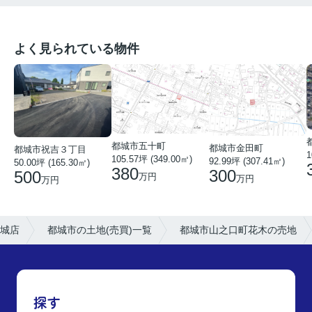
よく見られている物件
都城市五十町
都城市金田町
都城市祝吉３丁目
1
105.57坪 (349.00㎡)
92.99坪 (307.41㎡)
50.00坪 (165.30㎡)
380
300
500
万円
万円
万円
城店
都城市の土地(売買)一覧
都城市山之口町花木の売地
探す