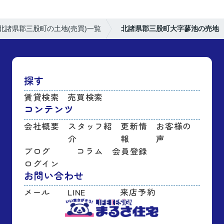
北諸県郡三股町の土地(売買)一覧
北諸県郡三股町大字蓼池の売地
探す
賃貸検索
売買検索
コンテンツ
会社概要
スタッフ紹
更新情
お客様の
介
報
声
ブログ
コラム
会員登録
ログイン
お問い合わせ
メール
LINE
来店予約