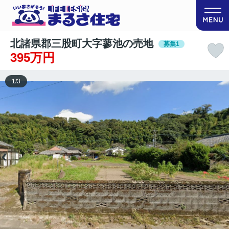
北諸県郡三股町大字蓼池の売地
募集1
395万円
1
/
3