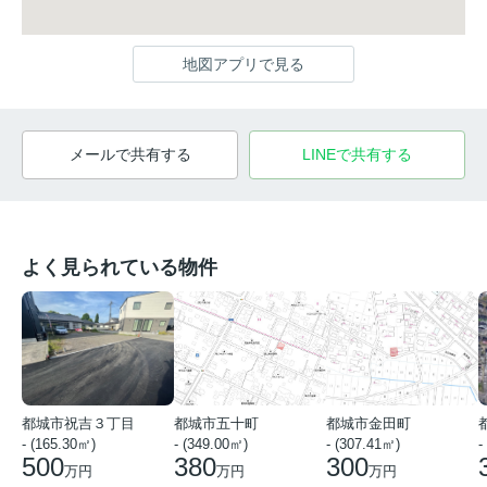
地図アプリで見る
メールで共有する
LINEで共有する
よく見られている物件
都城市祝吉３丁目
都城市五十町
都城市金田町
- (165.30㎡)
- (349.00㎡)
- (307.41㎡)
-
500
380
300
万円
万円
万円