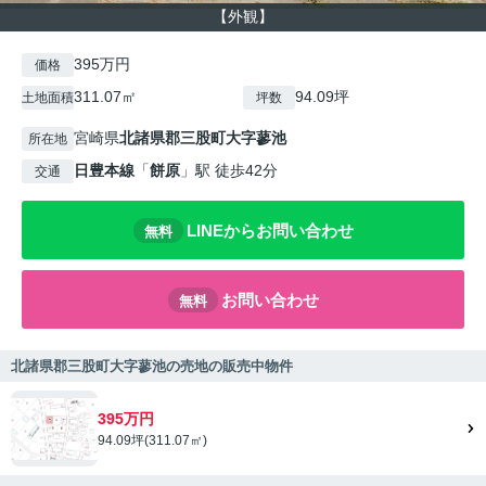
【外観】
395万円
価格
311.07㎡
94.09坪
土地面積
坪数
宮崎県
北諸県郡三股町
大字蓼池
所在地
日豊本線
「
餅原
」駅 徒歩42分
交通
LINEからお問い合わせ
無料
お問い合わせ
無料
北諸県郡三股町大字蓼池の売地の販売中物件
395万円
94.09坪(311.07㎡)