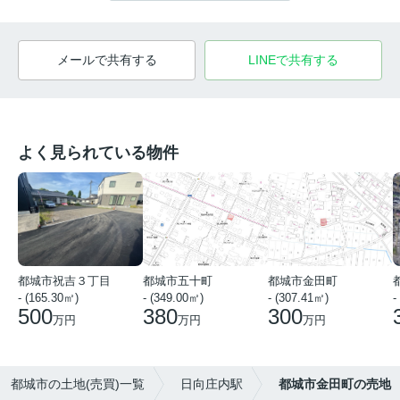
メールで共有する
LINEで共有する
よく見られている物件
都城市祝吉３丁目
都城市五十町
都城市金田町
- (165.30㎡)
- (349.00㎡)
- (307.41㎡)
-
500
380
300
万円
万円
万円
都城市の土地(売買)一覧
日向庄内駅
都城市金田町の売地