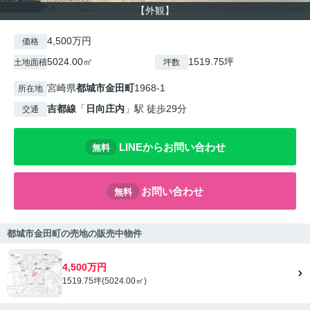
【外観】
4,500万円
価格
5024.00㎡
1519.75坪
土地面積
坪数
宮崎県
都城市
金田町
1968-1
所在地
吉都線
「
日向庄内
」駅 徒歩29分
交通
LINEからお問い合わせ
無料
お問い合わせ
無料
都城市金田町の売地の販売中物件
4,500万円
1519.75坪(5024.00㎡)