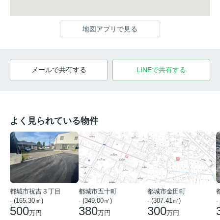
地図アプリで見る
メールで共有する
LINEで共有する
よく見られている物件
都城市祝吉３丁目
都城市五十町
都城市金田町
- (165.30㎡)
- (349.00㎡)
- (307.41㎡)
-
500
380
300
万円
万円
万円