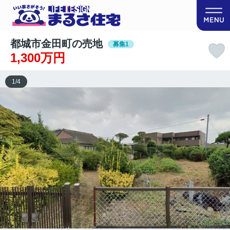
都城市金田町の売地
募集1
1,300万円
1
/
4