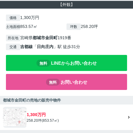
【外観】
1,300万円
価格
853.57㎡
258.20坪
土地面積
坪数
宮崎県
都城市
金田町
1919番
所在地
吉都線
「
日向庄内
」駅 徒歩31分
交通
LINEからお問い合わせ
無料
お問い合わせ
無料
都城市金田町の売地の販売中物件
1,300万円
258.20坪(853.57㎡)