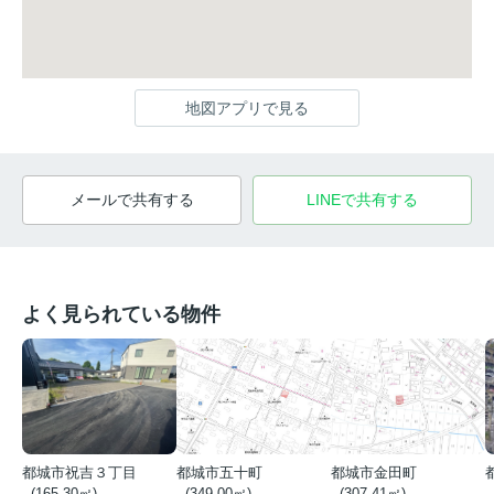
地図アプリで見る
メールで共有する
LINEで共有する
よく見られている物件
都城市祝吉３丁目
都城市五十町
都城市金田町
- (165.30㎡)
- (349.00㎡)
- (307.41㎡)
-