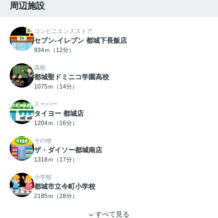
周辺施設
コンビニエンスストア
セブン-イレブン 都城下長飯店
934ｍ（12分）
高校
都城聖ドミニコ学園高校
1075ｍ（14分）
スーパー
タイヨー 都城店
1204ｍ（16分）
その他
ザ・ダイソー都城南店
1318ｍ（17分）
小学校
都城市立今町小学校
2185ｍ（28分）
すべて見る