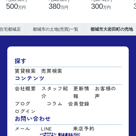
500
380
300
万円
万円
万円
住宅都城店
都城市の土地(売買)一覧
都城市大岩田町の売地
探す
賃貸検索
売買検索
コンテンツ
会社概要
スタッフ紹
更新情
お客様の
介
報
声
ブログ
コラム
会員登録
ログイン
お問い合わせ
メール
LINE
来店予約