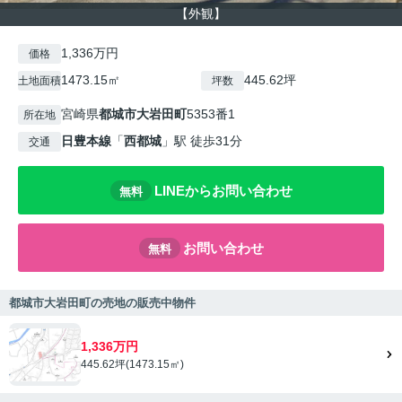
【外観】
1,336万円
価格
1473.15㎡
445.62坪
土地面積
坪数
宮崎県
都城市
大岩田町
5353番1
所在地
日豊本線
「
西都城
」駅 徒歩31分
交通
LINEからお問い合わせ
無料
お問い合わせ
無料
都城市大岩田町の売地の販売中物件
1,336万円
445.62坪(1473.15㎡)