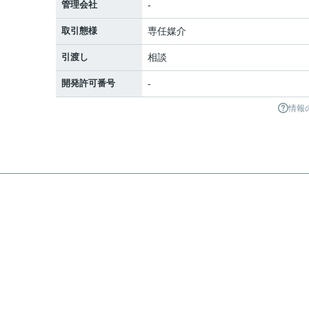
管理会社
-
取引態様
専任媒介
引渡し
相談
開発許可番号
-
情報