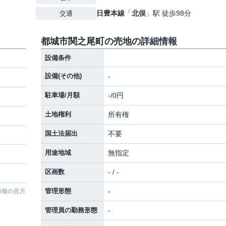
日豊本線
「
北俣
」駅 徒歩98分
交通
都城市関之尾町の売地の詳細情報
設備条件
設備(その他)
-
駐車場/月額
-/0円
土地権利
所有権
国土法届出
不要
用途地域
無指定
区画数
- / -
管理形態
-
情報の見方
管理員の勤務形態
-