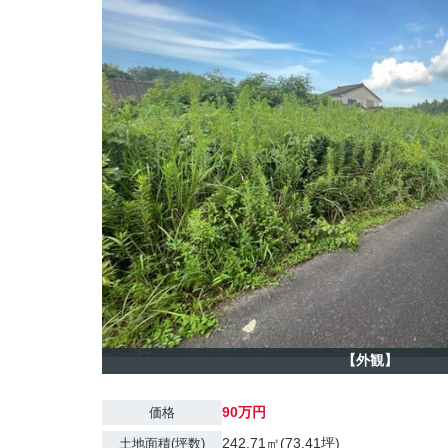
【外観】
90万円
価格
242.71㎡(73.41坪)
土地面積(坪数)