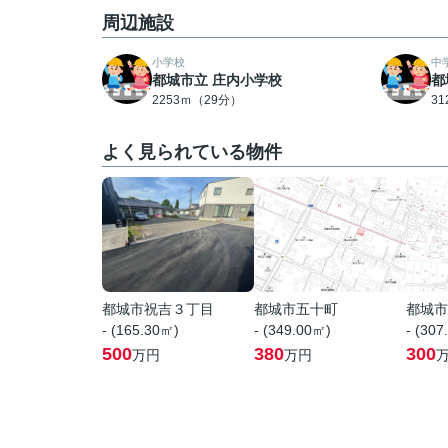
周辺施設
小学校
中
都城市立 庄内小学校
都
2253ｍ（29分）
3
よく見られている物件
都城市祝吉３丁目
都城市五十町
都城市
- (165.30㎡)
- (349.00㎡)
- (307
500
380
300
万円
万円