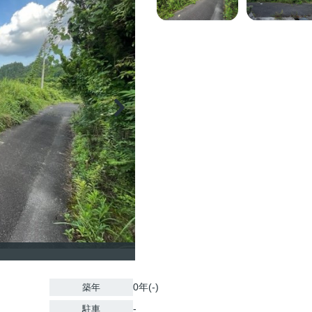
0年(-)
築年
-
駐車