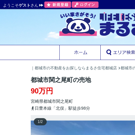
ようこそ
ゲスト
さん
｜都城市の不動産をお探しならまるさ住宅都城店
都城市の
都城市関之尾町の売地
90万円
宮崎県
都城市
関之尾町
日豊本線「北俣」駅徒歩98分
1
/
2