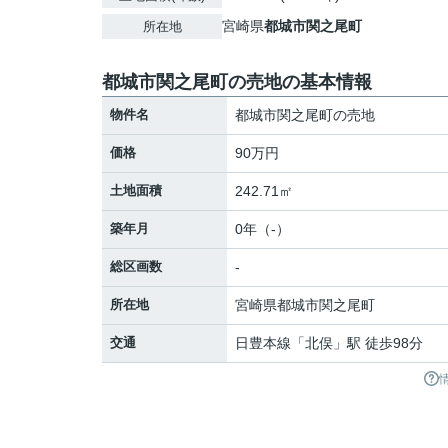
宮崎県
都城市
関之尾町
所在地
都城市関之尾町の売地の基本情報
物件名
都城市関之尾町の売地
価格
90万円
土地面積
242.71㎡
築年月
0年（-）
総区画数
-
所在地
宮崎県
都城市
関之尾町
交通
日豊本線
「
北俣
」駅 徒歩98分