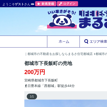
ようこそ
ゲスト
さん
｜都城市の不動産をお探しならまるさ住宅都城店
都城市の
都城市下長飯町の売地
200万円
宮崎県
都城市
下長飯町
日豊本線「西都城」駅徒歩44分
1
/
1