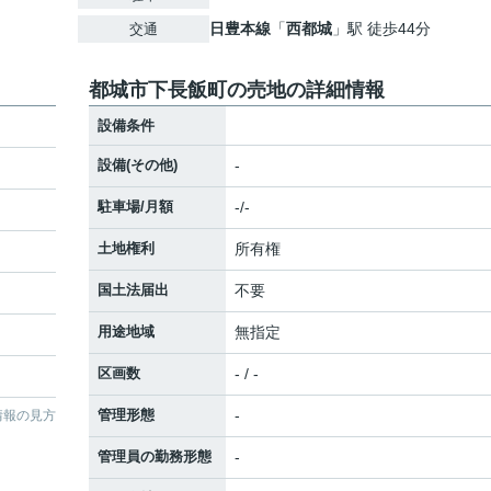
日豊本線
「
西都城
」駅 徒歩44分
交通
都城市下長飯町の売地の詳細情報
設備条件
設備(その他)
-
駐車場/月額
-/-
土地権利
所有権
国土法届出
不要
用途地域
無指定
区画数
- / -
管理形態
-
情報の見方
管理員の勤務形態
-