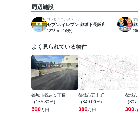
周辺施設
コンビニエンスストア
小
セブン-イレブン 都城下長飯店
都
1273ｍ（16分）
2
よく見られている物件
都城市祝吉３丁目
都城市五十町
都城市
- (165.30㎡)
- (349.00㎡)
- (307
500
380
300
万円
万円