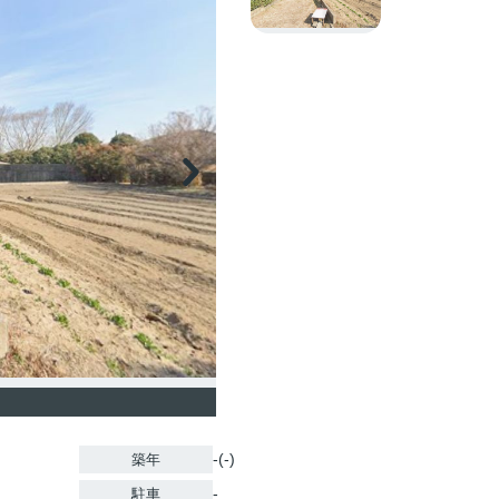
-(-)
築年
-
駐車