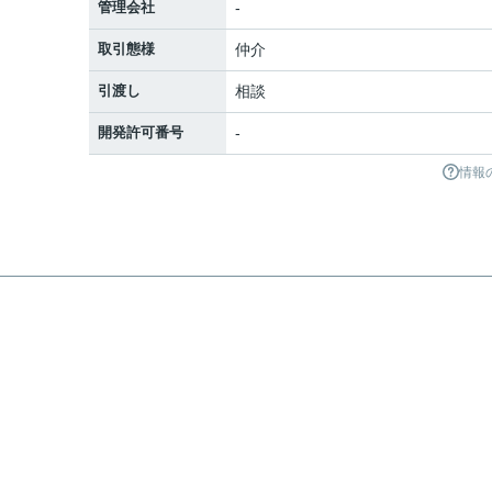
管理会社
-
取引態様
仲介
引渡し
相談
開発許可番号
-
情報