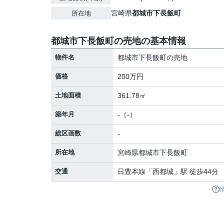
宮崎県
都城市
下長飯町
所在地
都城市下長飯町の売地の基本情報
物件名
都城市下長飯町の売地
価格
200万円
土地面積
361.78㎡
築年月
-（-）
総区画数
-
所在地
宮崎県
都城市
下長飯町
交通
日豊本線
「
西都城
」駅 徒歩44分