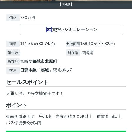
【外観】
790万円
価格
支払いシミュレーション
111.55㎡(33.74坪)
158.10㎡(47.82坪)
面積
土地面積
-
-/2階建
築年数
所在階
宮崎県
都城市
北原町
所在地
日豊本線
「
都城
」駅 徒歩6分
交通
セールスポイント
大通り沿いの好立地物件です！
ポイント
東南側道路面す
平坦地
専有面積３０坪以上
前道６ｍ以上
バス停徒歩3分以内