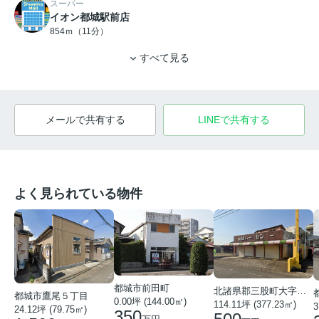
スーパー
イオン都城駅前店
854ｍ（11分）
すべて見る
メールで共有する
LINEで共有する
よく見られている物件
都城市前田町
北諸県郡三股町大字樺山
都城市鷹尾５丁目
0.00坪 (144.00㎡)
114.11坪 (377.23㎡)
3
24.12坪 (79.75㎡)
350