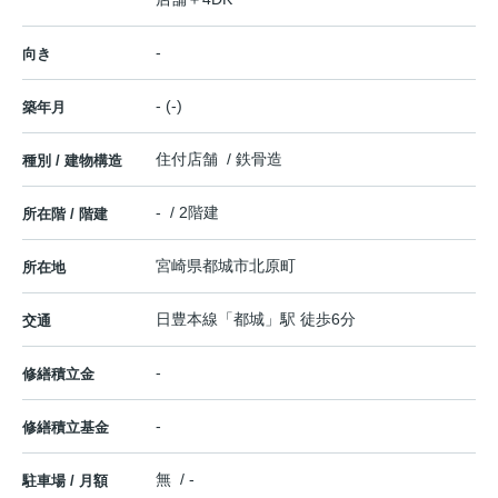
-
向き
- (-)
築年月
住付店舗 / 鉄骨造
種別 / 建物構造
- / 2階建
所在階 / 階建
宮崎県
都城市
北原町
所在地
日豊本線
「
都城
」駅 徒歩6分
交通
-
修繕積立金
-
修繕積立基金
無 / -
駐車場 / 月額