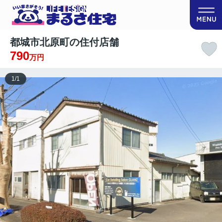
都城市北原町の住付店舗
790
万円
1
/
1