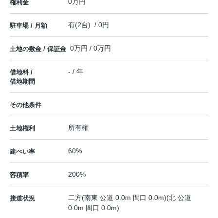
0万円
権利金
有(2台) / 0円
駐車場 / 月額
0万円 / 0万円
土地の敷金 / 保証金
- / 年
借地料 /
借地期間
その他条件
所有権
土地権利
60%
建ぺい率
200%
容積率
二方(南東 公道 0.0m 間口 0.0m)(北 公道
接道状況
0.0m 間口 0.0m)