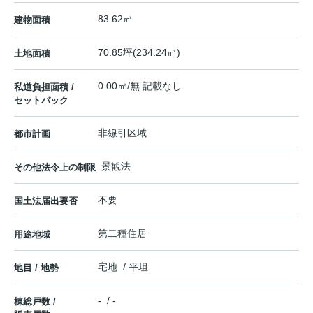
83.62㎡
建物面積
70.85坪(234.24㎡)
土地面積
0.00㎡/無 記載なし
私道負担面積 /
セットバック
非線引区域
都市計画
景観法
その他法令上の制限
不要
国土法届出要否
第二種住居
用途地域
宅地 / 平坦
地目 / 地勢
- / -
棟総戸数 /