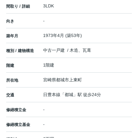
3LDK
間取り / 詳細
-
向き
1973年4月 (築53年)
築年月
中古一戸建 / 木造、瓦葺
種別 / 建物構造
1階建
階建
宮崎県
都城市
上東町
所在地
日豊本線
「
都城
」駅 徒歩24分
交通
-
修繕積立金
-
修繕積立基金