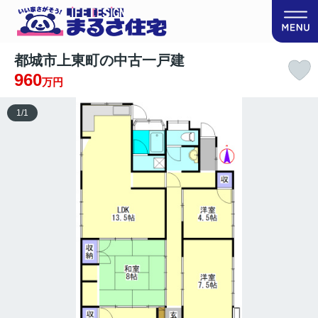
都城市上東町の中古一戸建
960
万円
1
/
1