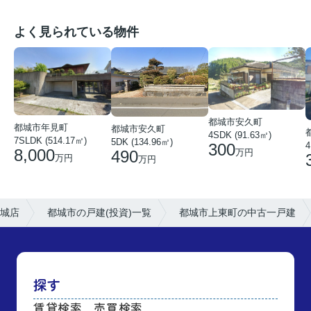
よく見られている物件
都城市安久町
都城市年見町
都城市安久町
4SDK (91.63㎡)
7SLDK (514.17㎡)
5DK (134.96㎡)
300
4
8,000
490
万円
万円
万円
城店
都城市の戸建(投資)一覧
都城市上東町の中古一戸建
探す
賃貸検索
売買検索