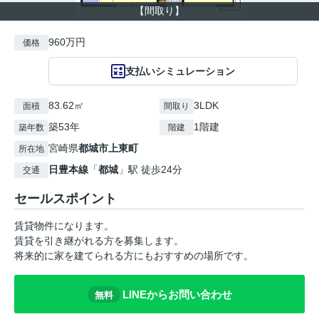
【間取り】
960万円
価格
支払いシミュレーション
83.62㎡
3LDK
面積
間取り
築53年
1階建
築年数
階建
宮崎県
都城市
上東町
所在地
日豊本線
「
都城
」駅 徒歩24分
交通
セールスポイント
賃貸物件になります。
賃貸を引き継がれる方を募集します。
将来的に家を建てられる方にもおすすめの場所です。
LINEからお問い合わせ
無料