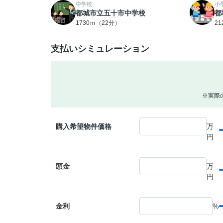
中学校
小
都城市立五十市中学校
都
1730ｍ（22分）
2
支払いシミュレーション
※実際
購入希望物件価格
万
円
頭金
万
円
金利
%