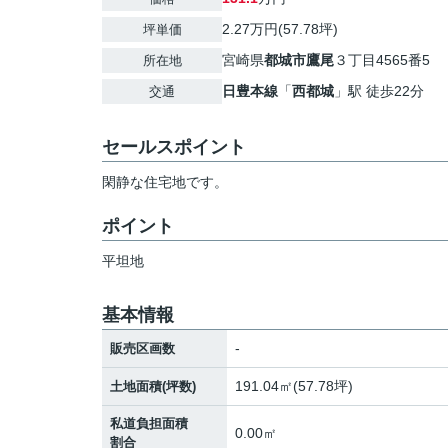
2.27万円(57.78坪)
坪単価
宮崎県
都城市
鷹尾
３丁目4565番5
所在地
日豊本線
「
西都城
」駅 徒歩22分
交通
セールスポイント
閑静な住宅地です。
ポイント
平坦地
基本情報
-
販売区画数
191.04㎡(57.78坪)
土地面積(坪数)
私道負担面積
0.00㎡
割合