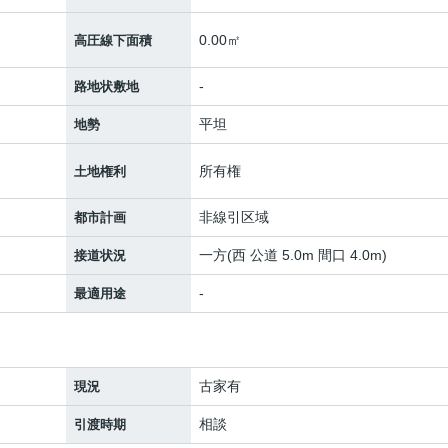
0.00㎡
高圧線下面積
-
路地状敷地
平坦
地勢
所有権
土地権利
非線引区域
都市計画
一方(西 公道 5.0m 間口 4.0m)
接道状況
-
最適用途
古家有
現況
相談
引渡時期