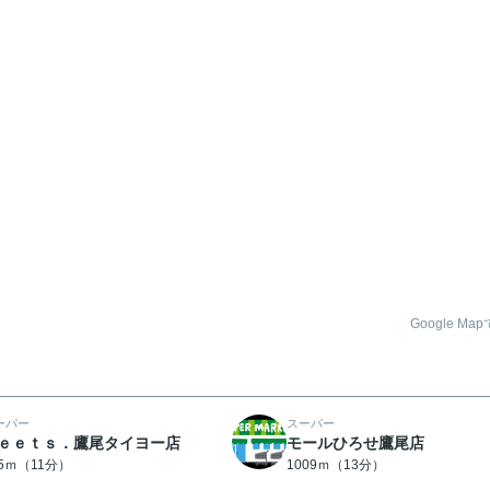
Google Ma
ーパー
スーパー
ｅｅｔｓ．鷹尾タイヨー店
モールひろせ鷹尾店
25ｍ（11分）
1009ｍ（13分）