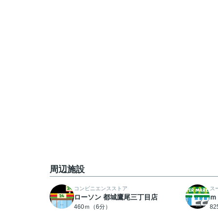
周辺施設
コンビニエンスストア
ス
ローソン 都城鷹尾三丁目店
ｍ
460ｍ（6分）
8