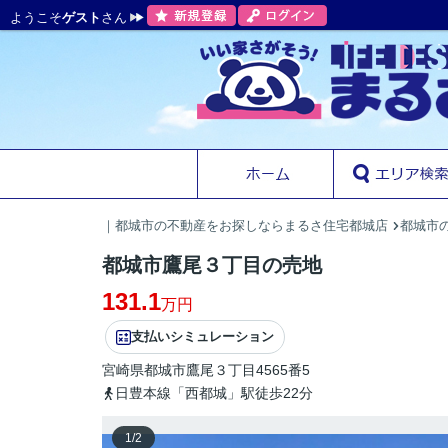
ようこそ
ゲスト
さん
｜都城市の不動産をお探しならまるさ住宅都城店
都城市の
都城市鷹尾３丁目の売地
131.1
万円
支払いシミュレーション
宮崎県
都城市
鷹尾
３丁目4565番5
日豊本線「西都城」駅徒歩22分
1
/
2