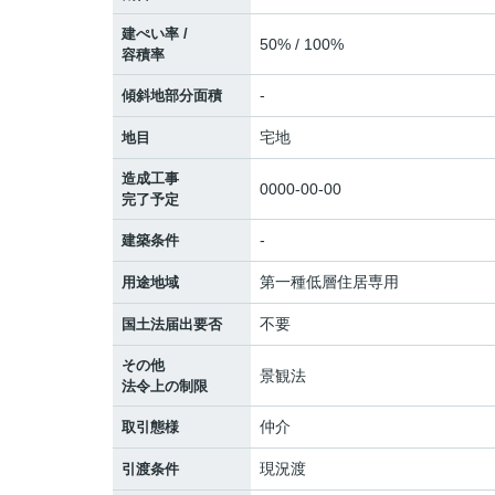
建ぺい率 /
50% / 100%
容積率
-
傾斜地部分面積
宅地
地目
造成工事
0000-00-00
完了予定
-
建築条件
第一種低層住居専用
用途地域
不要
国土法届出要否
その他
景観法
法令上の制限
仲介
取引態様
現況渡
引渡条件