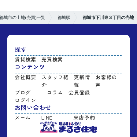
都城市の土地(売買)一覧
都城駅
都城市下川東３丁目の売地
探す
賃貸検索
売買検索
コンテンツ
会社概要
スタッフ紹
更新情
お客様の
介
報
声
ブログ
コラム
会員登録
ログイン
お問い合わせ
メール
LINE
来店予約