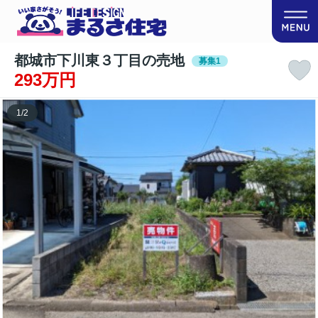
都城市下川東３丁目の売地
募集1
293万円
1
/
2