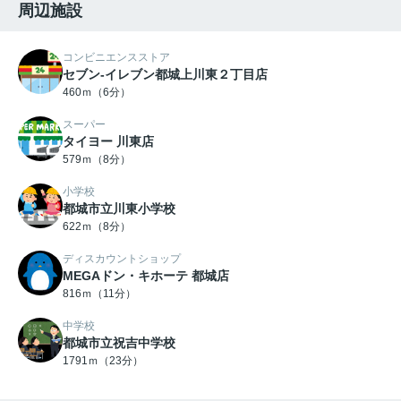
周辺施設
コンビニエンスストア
セブン-イレブン都城上川東２丁目店
460ｍ（6分）
スーパー
タイヨー 川東店
579ｍ（8分）
小学校
都城市立川東小学校
622ｍ（8分）
ディスカウントショップ
MEGAドン・キホーテ 都城店
816ｍ（11分）
中学校
都城市立祝吉中学校
1791ｍ（23分）