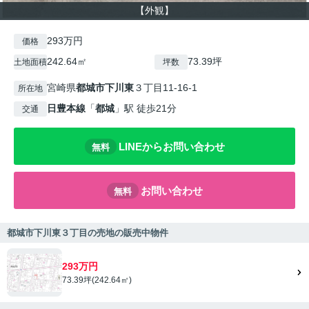
【外観】
293万円
価格
242.64㎡
73.39坪
土地面積
坪数
宮崎県
都城市
下川東
３丁目11-16-1
所在地
日豊本線
「
都城
」駅 徒歩21分
交通
LINEからお問い合わせ
無料
お問い合わせ
無料
都城市下川東３丁目の売地の販売中物件
293万円
73.39坪(242.64㎡)