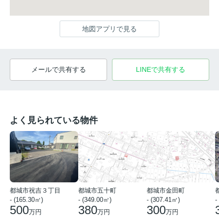
地図アプリで見る
メールで共有する
LINEで共有する
よく見られている物件
都城市祝吉３丁目
都城市五十町
都城市金田町
- (165.30㎡)
- (349.00㎡)
- (307.41㎡)
-
500
380
300
万円
万円
万円