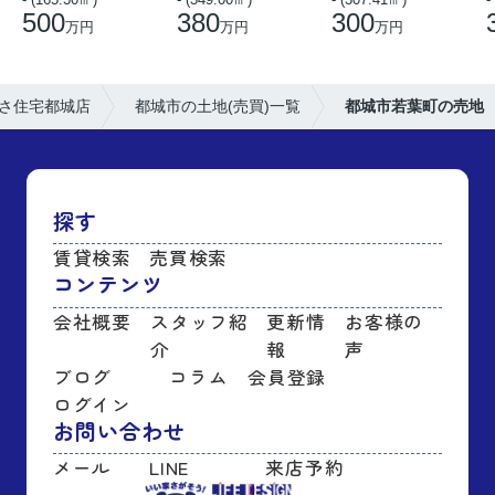
500
380
300
万円
万円
万円
さ住宅都城店
都城市の土地(売買)一覧
都城市若葉町の売地
探す
賃貸検索
売買検索
コンテンツ
会社概要
スタッフ紹
更新情
お客様の
介
報
声
ブログ
コラム
会員登録
ログイン
お問い合わせ
メール
LINE
来店予約