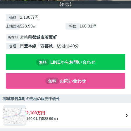
【外観】
2,100万円
価格
528.99㎡
160.01坪
土地面積
坪数
宮崎県
都城市
若葉町
所在地
日豊本線
「
西都城
」駅 徒歩40分
交通
LINEからお問い合わせ
無料
お問い合わせ
無料
都城市若葉町の売地の販売中物件
2,100万円
160.01坪(528.99㎡)