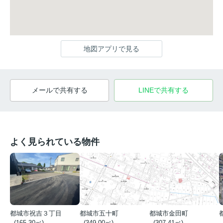
地図アプリで見る
メールで共有する
LINEで共有する
よく見られている物件
都城市祝吉３丁目
都城市五十町
都城市金田町
- (165.30㎡)
- (349.00㎡)
- (307.41㎡)
-