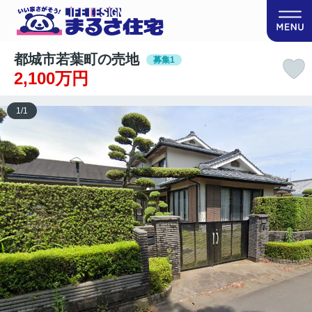
都城市若葉町の売地
募集1
2,100万円
1
/
1