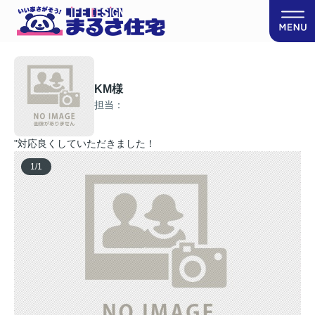
KM様
担当：
"対応良くしていただきました！
1
/
1