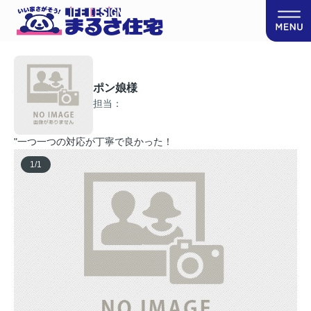
ポン娘様
担当：
"一つ一つの対応が丁寧で良かった！
1
/
1