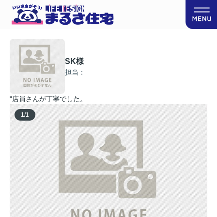
SK様
担当：
"店員さんが丁寧でした。
1
/
1