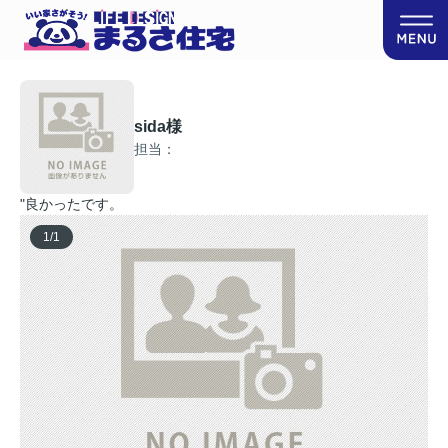
sida様
担当：
"良かったです。
1
/
1