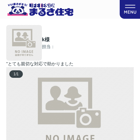
k様
担当：
"とても親切な対応で助かりました
1
/
1