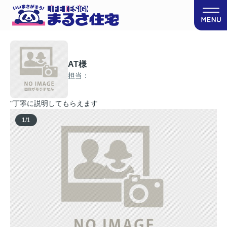
AT様
担当：
"丁寧に説明してもらえます
1
/
1