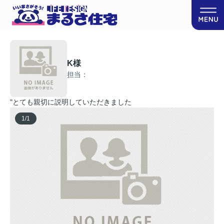
K様
担当：
"とても親切に説明していただきました
1
/
1