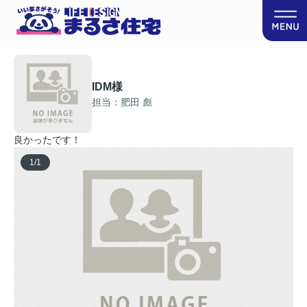
IDM様
担当：肥田 彪
良かったです！
1
/
1