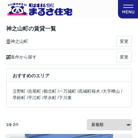
神之山町の賃貸一覧
神之山町
変更
条件から探す
変更
おすすめのエリア
立野町
/
吉尾町
/
都北町
/
一万城町
/
高城町桜木
/
大字樺山
/
早鈴町
/
平江町
/
早水町
/
下川東
1
棟
2
件