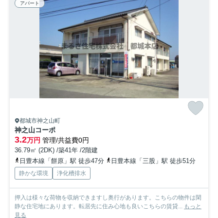
アパート
都城市神之山町
神之山コーポ
3.2
万円
管理/共益費0円
36.79㎡ (2DK) /築41年 /2階建
日豊本線「餅原」駅 徒歩47分
日豊本線「三股」駅 徒歩51分
静かな環境
浄化槽排水
押入は様々な荷物を収納できますし奥行があります。こちらの物件は閑
静な住宅地にあります。転居先に住み心地も良いこちらの賃貸...
もっと
見る