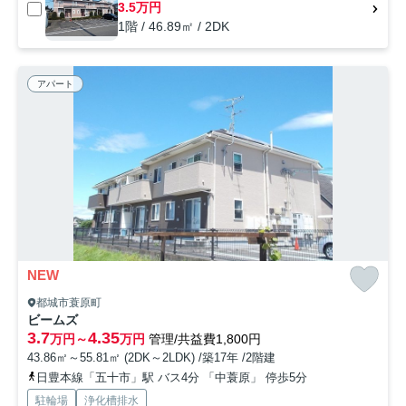
3.5万円
1階 / 46.89㎡ / 2DK
アパート
NEW
都城市蓑原町
ビームズ
3.7
4.35
万円～
万円
管理/共益費1,800円
43.86㎡～55.81㎡ (2DK～2LDK) /築17年 /2階建
日豊本線「五十市」駅 バス4分 「中蓑原」 停歩5分
駐輪場
浄化槽排水