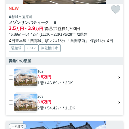
NEW
都城市蓑原町
メゾンサンパティーク Ｂ
3.5
3.9
万円～
万円
管理/共益費1,700円
46.89㎡～54.42㎡ (1LDK～2DK) /築28年 /2階建
日豊本線「西都城」駅 バス15分 「自衛隊前」 停歩14分
日豊本線「五十市」駅 徒歩18分
駐輪場
CATV
浄化槽排水
募集中の部屋
102
3.5万円
1階 / 46.89㎡ / 2DK
203
3.9万円
2階 / 54.42㎡ / 1LDK
一戸建て