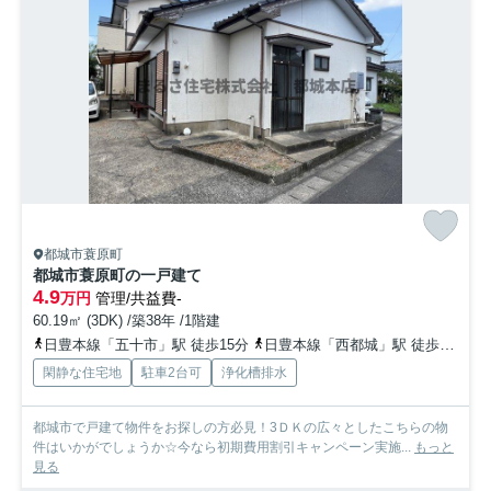
都城市蓑原町
都城市蓑原町の一戸建て
4.9
万円
管理/共益費-
60.19㎡ (3DK) /築38年 /1階建
日豊本線「五十市」駅 徒歩15分
日豊本線「西都城」駅 徒歩41分
閑静な住宅地
駐車2台可
浄化槽排水
都城市で戸建て物件をお探しの方必見！3ＤＫの広々としたこちらの物
件はいかがでしょうか☆今なら初期費用割引キャンペーン実施...
もっと
見る