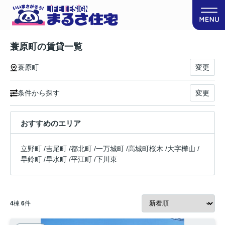
蓑原町の賃貸一覧
蓑原町
変更
条件から探す
変更
おすすめのエリア
立野町
/
吉尾町
/
都北町
/
一万城町
/
高城町桜木
/
大字樺山
/
早鈴町
/
早水町
/
平江町
/
下川東
4
棟
6
件