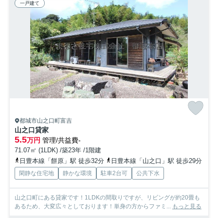
一戸建て
都城市山之口町富吉
山之口貸家
5.5
万円
管理/共益費-
71.07㎡ (1LDK) /築23年 /1階建
日豊本線「餅原」駅 徒歩32分
日豊本線「山之口」駅 徒歩29分
閑静な住宅地
静かな環境
駐車2台可
公共下水
山之口町にある貸家です！1LDKの間取りですが、リビングが約20畳も
あるため、大変広々としております！単身の方からファミ...
もっと見る