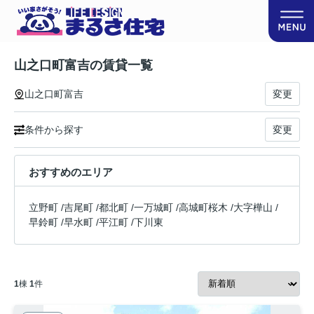
山之口町富吉の賃貸一覧
山之口町富吉
変更
条件から探す
変更
おすすめのエリア
立野町
/
吉尾町
/
都北町
/
一万城町
/
高城町桜木
/
大字樺山
/
早鈴町
/
早水町
/
平江町
/
下川東
1
棟
1
件