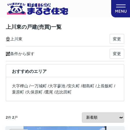
上川東の戸建(売買)一覧
上川東
変更
条件から探す
変更
おすすめのエリア
大字樺山
/
一万城町
/
大字蓼池
/
安久町
/
都島町
/
上長飯町
/
蓑原町
/
久保原町
/
鷹尾
/
志比田町
2
件
2
戸