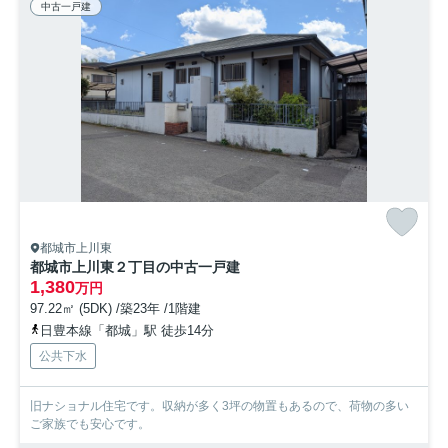
中古一戸建
都城市上川東
都城市上川東２丁目の中古一戸建
1,380
万円
97.22㎡ (5DK) /築23年 /1階建
日豊本線「都城」駅 徒歩14分
公共下水
旧ナショナル住宅です。収納が多く3坪の物置もあるので、荷物の多い
ご家族でも安心です。