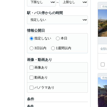
～
売地
駅・バス停からの時間
情報公開日
指定しない
本日
3日以内
1週間以内
金額
画像・動画あり
画像あり
動画あり
売地
パノラマあり
条件
条件