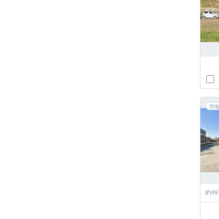
売地
約4