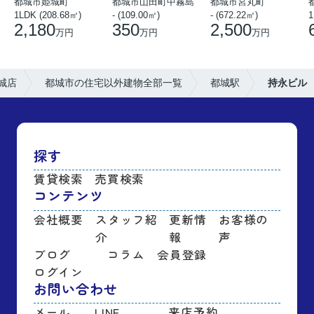
都城市姫城町
都城市山田町中霧島
都城市宮丸町
1LDK (208.68㎡)
- (109.00㎡)
- (672.22㎡)
1
2,180
350
2,500
万円
万円
万円
城店
都城市の住宅以外建物全部一覧
都城駅
持永ビル
探す
賃貸検索
売買検索
コンテンツ
会社概要
スタッフ紹
更新情
お客様の
介
報
声
ブログ
コラム
会員登録
ログイン
お問い合わせ
メール
LINE
来店予約