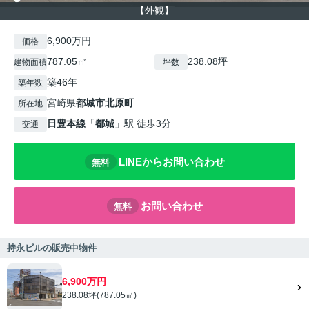
【外観】
6,900万円
価格
787.05㎡
238.08坪
建物面積
坪数
築46年
築年数
宮崎県
都城市
北原町
所在地
日豊本線
「
都城
」駅 徒歩3分
交通
LINEからお問い合わせ
無料
お問い合わせ
無料
持永ビルの販売中物件
6,900万円
238.08坪(787.05㎡)