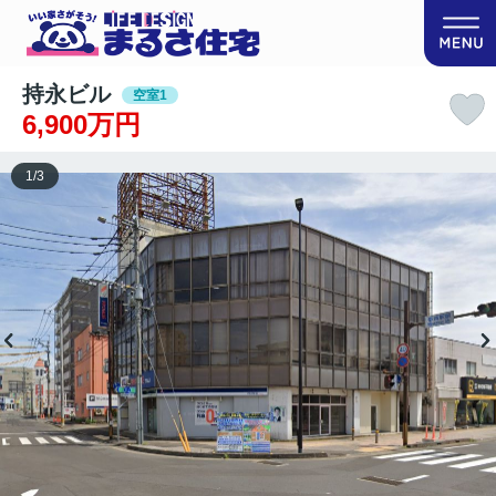
持永ビル
空室1
6,900万円
1
/
3