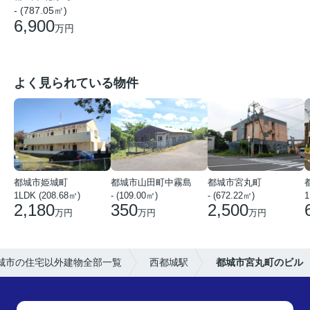
- (787.05㎡)
6,900
万円
よく見られている物件
都城市姫城町
都城市山田町中霧島
都城市宮丸町
1LDK (208.68㎡)
- (109.00㎡)
- (672.22㎡)
1
2,180
350
2,500
万円
万円
万円
城市の住宅以外建物全部一覧
西都城駅
都城市宮丸町のビル