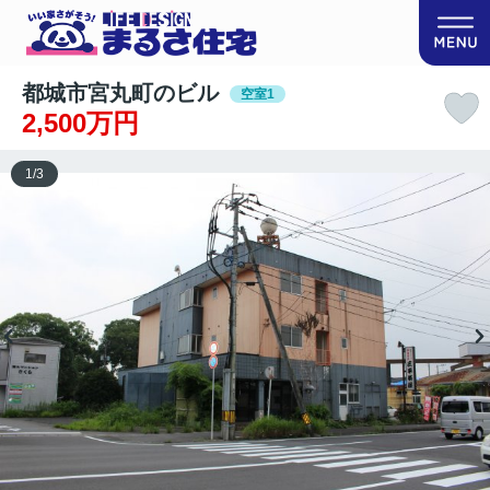
都城市宮丸町のビル
空室1
2,500万円
1
/
3