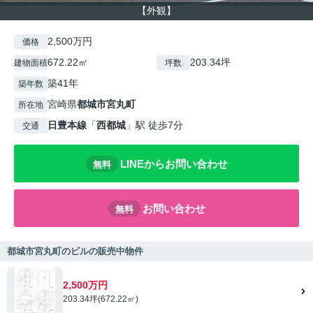
【外観】
2,500万円
価格
672.22㎡
203.34坪
建物面積
坪数
築41年
築年数
宮崎県
都城市
宮丸町
所在地
日豊本線
「
西都城
」駅 徒歩7分
交通
LINEからお問い合わせ
無料
お問い合わせ
無料
都城市宮丸町のビルの販売中物件
2,500万円
203.34坪(672.22㎡)