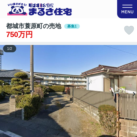
都城市蓑原町の売地
募集1
750万円
1
/
2