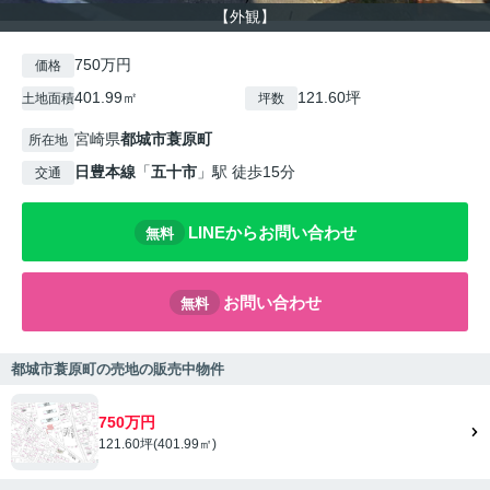
【外観】
750万円
価格
401.99㎡
121.60坪
土地面積
坪数
宮崎県
都城市
蓑原町
所在地
日豊本線
「
五十市
」駅 徒歩15分
交通
LINEからお問い合わせ
無料
お問い合わせ
無料
都城市蓑原町の売地の販売中物件
750万円
121.60坪(401.99㎡)