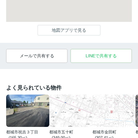
地図アプリで見る
メールで共有する
LINEで共有する
よく見られている物件
都城市祝吉３丁目
都城市五十町
都城市金田町
- (165.30㎡)
- (349.00㎡)
- (307.41㎡)
-