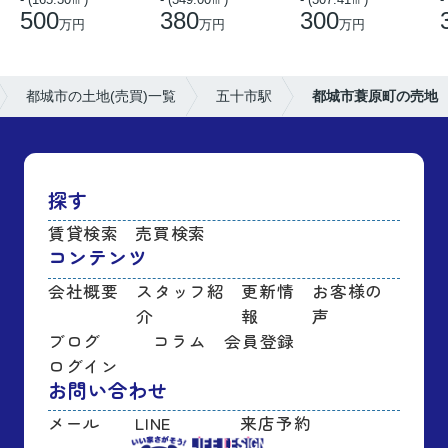
500
380
300
万円
万円
万円
都城市の土地(売買)一覧
五十市駅
都城市蓑原町の売地
探す
賃貸検索
売買検索
コンテンツ
会社概要
スタッフ紹
更新情
お客様の
介
報
声
ブログ
コラム
会員登録
ログイン
お問い合わせ
メール
LINE
来店予約