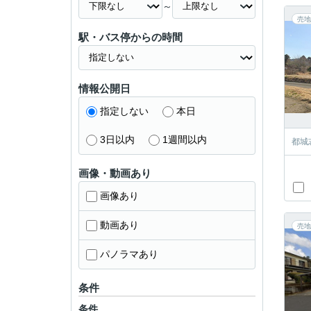
～
売地
駅・バス停からの時間
情報公開日
指定しない
本日
3日以内
1週間以内
都城
画像・動画あり
画像あり
動画あり
売地
パノラマあり
条件
条件