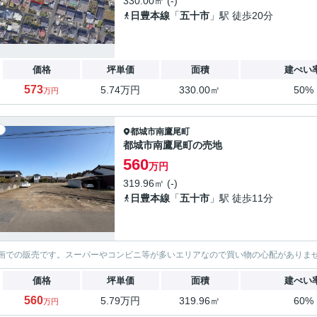
330.00㎡ (-)
日豊本線
「
五十市
」駅 徒歩20分
価格
坪単価
面積
建ぺい
573
5.74万円
330.00㎡
50%
万円
都城市
南鷹尾町
都城市南鷹尾町の売地
560
万円
319.96㎡ (-)
日豊本線
「
五十市
」駅 徒歩11分
画での販売です。スーパーやコンビニ等が多いエリアなので買い物の心配がありま
価格
坪単価
面積
建ぺい
560
5.79万円
319.96㎡
60%
万円