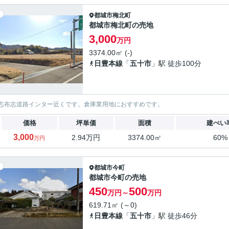
都城市
梅北町
都城市梅北町の売地
3,000
万円
3374.00㎡ (-)
日豊本線
「
五十市
」駅 徒歩100分
志布志道路インター近くです。倉庫業用地におすすめです。
価格
坪単価
面積
建ぺい
3,000
2.94万円
3374.00㎡
60%
万円
都城市
今町
都城市今町の売地
450
500
万円～
万円
619.71㎡ (～0)
日豊本線
「
五十市
」駅 徒歩46分