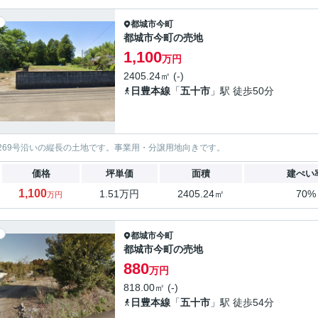
都城市
今町
都城市今町の売地
1,100
万円
2405.24㎡ (-)
日豊本線
「
五十市
」駅 徒歩50分
269号沿いの縦長の土地です。事業用・分譲用地向きです。
価格
坪単価
面積
建ぺい
1,100
1.51万円
2405.24㎡
70%
万円
都城市
今町
都城市今町の売地
880
万円
818.00㎡ (-)
日豊本線
「
五十市
」駅 徒歩54分