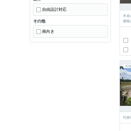
自由設計対応
木造
その他
価格
南向き
売地
竹林