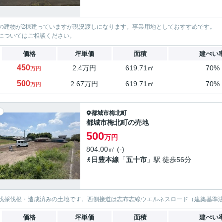
の建物が2棟建っていますが現況渡しになります。事業用地としておすすめです。
についてはご相談ください。
価格
坪単価
面積
建ぺい
450
2.4万円
619.71㎡
70%
万円
500
2.67万円
619.71㎡
70%
万円
都城市
梅北町
都城市梅北町の売地
500
万円
804.00㎡ (-)
日豊本線
「
五十市
」駅 徒歩56分
伐採伐根・造成済みの土地です。西側接道は志布志線ウエルネスロード（建築基準
価格
坪単価
面積
建ぺい