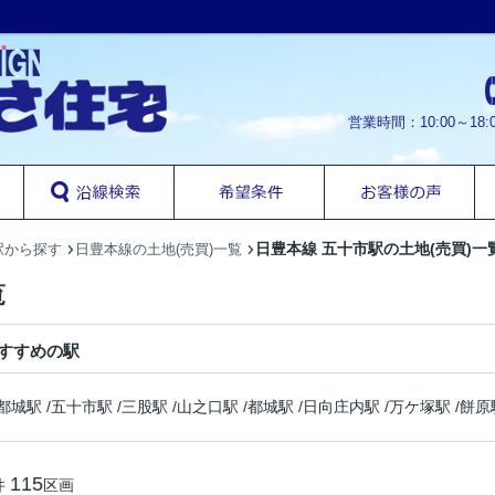
営業時間：10:00～1
日豊本線 五十市駅の土地(売買)一
駅から探す
日豊本線の土地(売買)一覧
覧
すすめの駅
都城駅
/
五十市駅
/
三股駅
/
山之口駅
/
都城駅
/
日向庄内駅
/
万ケ塚駅
/
餅原
115
件
区画