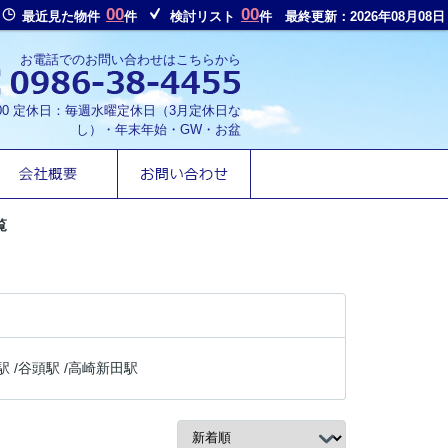
00
00
最近見た物件
件
検討リスト
件
最終更新：2026年08月08日
お電話でのお問い合わせはこちらから
8:00 定休日：毎週水曜定休日（3月定休日な
し）・年末年始・GW・お盆
覧
駅
/
谷頭駅
/
高崎新田駅