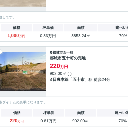
渡しです。
価格
坪単価
面積
建ぺい
1,000
0.86万円
3853.24㎡
70%
万円
都城市
五十町
都城市五十町の売地
220
万円
902.00㎡ (-)
日豊本線
「
五十市
」駅 徒歩24分
市ダイナムの裏手になります。
価格
坪単価
面積
建ぺい
220
0.81万円
902.00㎡
70%
万円