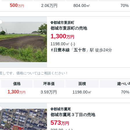
500
2.06万円
804.00㎡
70%
万円
都城市
蓑原町
都城市蓑原町の売地
1,300
万円
1198.00㎡ (-)
日豊本線
「
五十市
」駅 徒歩24分
渡しです。価格についてはご相談ください！
価格
坪単価
面積
建ぺい
1,300
3.59万円
1198.00㎡
70%
万円
都城市
鷹尾
都城市鷹尾３丁目の売地
573
万円