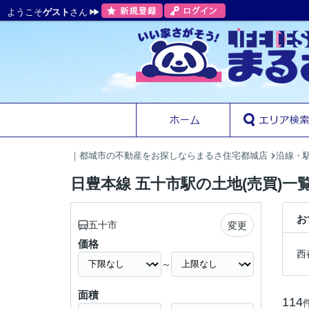
ようこそ
ゲスト
さん
｜都城市の不動産をお探しならまるさ住宅都城店
沿線・
日豊本線 五十市駅の土地(売買)一
お
五十市
変更
価格
西
～
面積
114