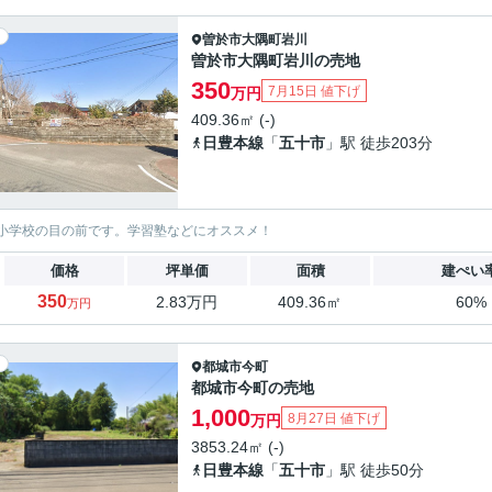
曽於市
大隅町岩川
曽於市大隅町岩川の売地
350
7月15日 値下げ
万円
409.36㎡ (-)
日豊本線
「
五十市
」駅 徒歩203分
小学校の目の前です。学習塾などにオススメ！
価格
坪単価
面積
建ぺい
350
2.83万円
409.36㎡
60%
万円
都城市
今町
都城市今町の売地
1,000
8月27日 値下げ
万円
3853.24㎡ (-)
日豊本線
「
五十市
」駅 徒歩50分