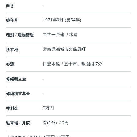
-
向き
1971年9月 (築54年)
築年月
中古一戸建 / 木造
種別 / 建物構造
宮崎県
都城市
久保原町
所在地
日豊本線
「
五十市
」駅 徒歩7分
交通
-
修繕積立金
-
修繕積立基金
0万円
権利金
有(1台) / 0円
駐車場 / 月額