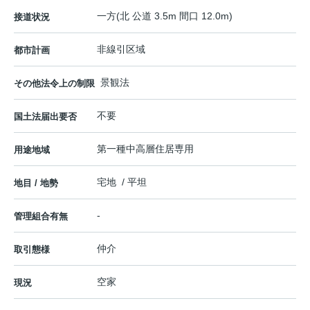
一方(北 公道 3.5m 間口 12.0m)
接道状況
非線引区域
都市計画
景観法
その他法令上の制限
不要
国土法届出要否
第一種中高層住居専用
用途地域
宅地 / 平坦
地目 / 地勢
-
管理組合有無
仲介
取引態様
空家
現況