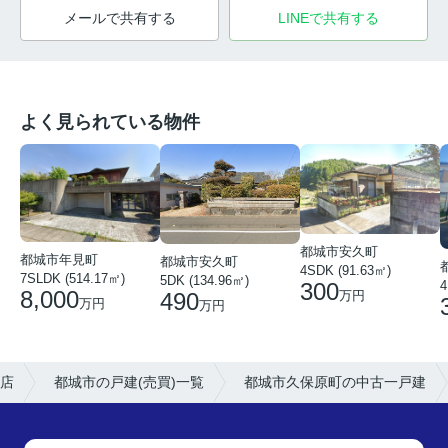
メールで共有する
LINEで共有する
よく見られている物件
都城市安久町
都城市年見町
都城市安久町
4SDK (91.63㎡)
7SLDK (514.17㎡)
5DK (134.96㎡)
300
4
8,000
490
万円
万円
万円
店
都城市の戸建(売買)一覧
都城市久保原町の中古一戸建