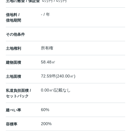
0万円 / 0万円
土地の敷金 / 保証金
- / 年
借地料 /
借地期間
その他条件
所有権
土地権利
58.48㎡
建物面積
72.59坪(240.00㎡)
土地面積
0.00㎡/記載なし
私道負担面積 /
セットバック
60%
建ぺい率
200%
容積率