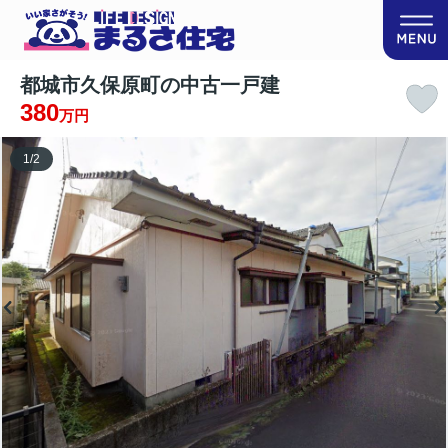
都城市久保原町の中古一戸建
380
万円
1
/
2