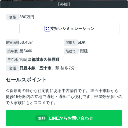
【外観】
380万円
価格
支払いシミュレーション
58.48㎡
5DK
建物面積
間取り
築54年
1階建
築年数
階建て
宮崎県
都城市
久保原町
所在地
日豊本線
「
五十市
」駅 徒歩7分
交通
セールスポイント
久保原町の静かな住宅街にある中古物件です。JR五十市駅から
徒歩15分圏内の立地で通勤・通学にも便利です。部屋数が多いの
で大家族にもオススメです。
LINEからお問い合わせ
無料