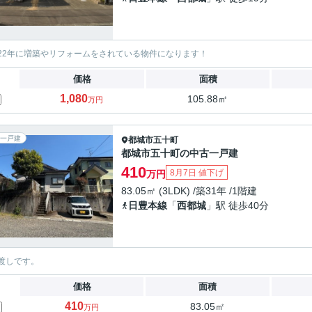
22年に増築やリフォームをされている物件になります！
価格
面積
1,080
105.88㎡
万円
一戸建
都城市
五十町
都城市五十町の中古一戸建
410
8月7日 値下げ
万円
83.05㎡ (3LDK) /築31年 /1階建
日豊本線
「
西都城
」駅 徒歩40分
渡しです。
価格
面積
410
83.05㎡
万円