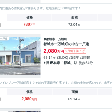
内に趣ある古民家が2棟あります。敷地面積は300坪超です！
価格
面積
780
72.04㎡
万円
一戸建
都城市
一万城町
都城市一万城町の中古一戸建
2,080
9月9日 値下げ
万円
69.14㎡ (3LDK) /築3年 /1階建
日豊本線
「
都城
」駅 徒歩34分
ンイレブン一万城町店すぐそばの平家建売住宅です。北側の土地が広いので、来客
価格
面積
2,080
69.14㎡
万円