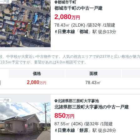
一戸建
都城市
千町
都城市千町の中古一戸建
2,080
万円
78.43㎡ (2LDK) /築32年 /1階建
日豊本線
「
都城
」駅 徒歩13分
校、中学校が大変近い中古物件です。人気の祝吉エリアで約237坪と広い敷地が魅
口3.5ｍ予定ですが、要望があれば4.0ｍ相談可です。
価格
面積
2,080
78.43㎡
万円
一戸建
北諸県郡三股町
大字蓼池
北諸県郡三股町大字蓼池の中古一戸建
850
万円
87.55㎡ (4DK) /築32年 /1階建
日豊本線
「
餅原
」駅 徒歩28分