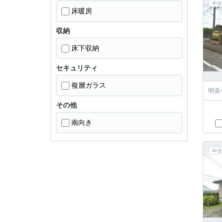
中古
床暖房
収納
床下収納
セキュリティ
複層ガラス
明道
その他
南向き
中古