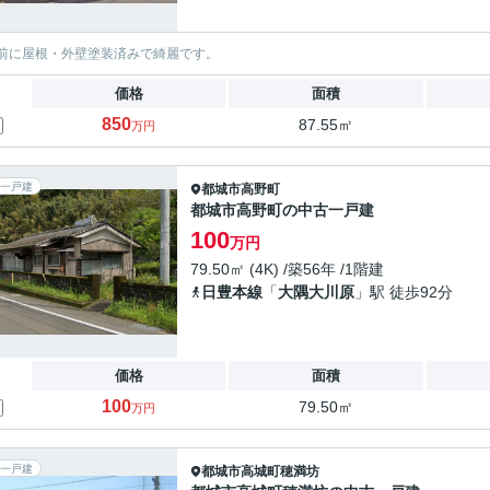
前に屋根・外壁塗装済みで綺麗です。
価格
面積
850
87.55㎡
万円
一戸建
都城市
高野町
都城市高野町の中古一戸建
100
万円
79.50㎡ (4K) /築56年 /1階建
日豊本線
「
大隅大川原
」駅 徒歩92分
価格
面積
100
79.50㎡
万円
一戸建
都城市
高城町穂満坊