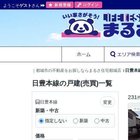
ようこそ
ゲスト
さん
日豊本
｜都城市の不動産をお探しならまるさ住宅都城店
日豊本線の戸建(売買)一覧
231
日豊本線
変更
中古
新築・中古
指定しない
新築
中古
価格