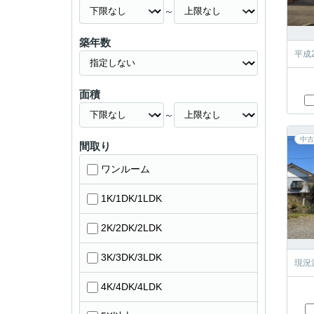
～
築年数
平成
面積
～
中古
間取り
ワンルーム
1K/1DK/1LDK
2K/2DK/2LDK
3K/3DK/3LDK
現況
4K/4DK/4LDK