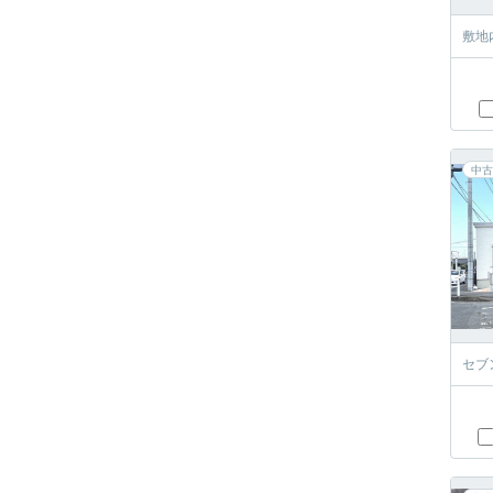
敷地
中古
セブ