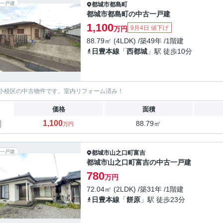
一戸建
都城市
都島町
都城市都島町の中古一戸建
1,100
9月4日 値下げ
万円
88.79㎡ (4LDK) /築49年 /1階建
日豊本線
「
西都城
」駅 徒歩10分
小校区の中古物件です。室内リフォーム済み！
価格
面積
1,100
88.79㎡
万円
一戸建
都城市
山之口町富吉
都城市山之口町富吉の中古一戸建
780
万円
72.04㎡ (2LDK) /築31年 /1階建
日豊本線
「
餅原
」駅 徒歩23分