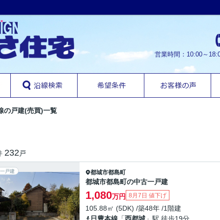
営業時間：10:00～1
線の戸建(売買)一覧
232
件
戸
一戸建
都城市
都島町
都城市都島町の中古一戸建
1,080
8月7日 値下げ
万円
105.88㎡ (5DK) /築48年 /1階建
日豊本線
「
西都城
」駅 徒歩19分