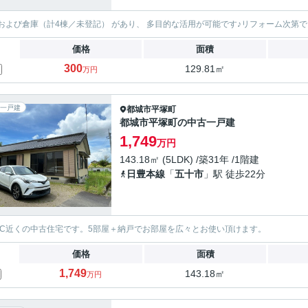
および倉庫（計4棟／未登記） があり、 多目的な活用が可能です♪リフォーム次第
価格
面積
300
129.81㎡
万円
一戸建
都城市
平塚町
都城市平塚町の中古一戸建
1,749
万円
143.18㎡ (5LDK) /築31年 /1階建
日豊本線
「
五十市
」駅 徒歩22分
IC近くの中古住宅です。5部屋＋納戸でお部屋を広々とお使い頂けます。
価格
面積
1,749
143.18㎡
万円