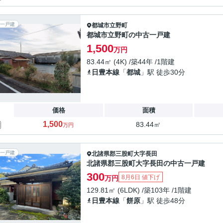
一戸建
都城市
立野町
都城市立野町の中古一戸建
1,500
万円
83.44㎡ (4K) /築44年 /1階建
日豊本線
「
都城
」駅 徒歩30分
価格
面積
1,500
83.44㎡
万円
一戸建
北諸県郡三股町
大字長田
北諸県郡三股町大字長田の中古一戸建
300
8月6日 値下げ
万円
129.81㎡ (6LDK) /築103年 /1階建
日豊本線
「
餅原
」駅 徒歩48分